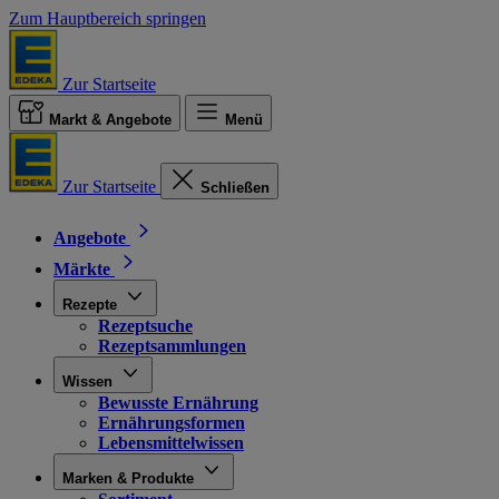
Zum Hauptbereich springen
Zur Startseite
Markt & Angebote
Menü
Zur Startseite
Schließen
Angebote
Märkte
Rezepte
Rezeptsuche
Rezeptsammlungen
Wissen
Bewusste Ernährung
Ernährungsformen
Lebensmittelwissen
Marken & Produkte