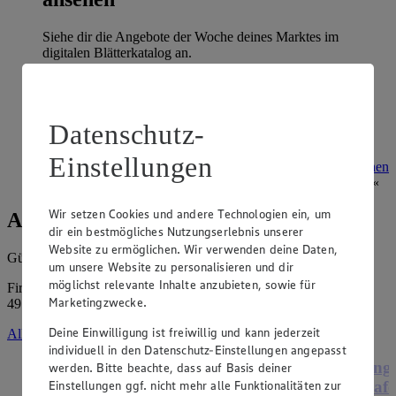
Siehe dir die Angebote der Woche deines Marktes im
digitalen Blätterkatalog an.
Prospekt 3092 im Browser
Ansehen
Datenschutz-
Super Sommer Spar-Pass 2026
Einstellungen
Prospekt Super Sommer Spar-Pass 2026 im Browser
Ansehen
Wir setzen Cookies und andere Technologien ein, um
Angebote der Woche
dir ein bestmögliches Nutzungserlebnis unserer
Website zu ermöglichen. Wir verwenden deine Daten,
Gültig vom
03.08.2026
bis zum
08.08.2026
.
um unsere Website zu personalisieren und dir
möglichst relevante Inhalte anzubieten, sowie für
Firma: Supermarkt Dütmann-Gartmann GmbH, Glückaufstr. 11,
Marketingzwecke.
49124 Georgsmarienhütte
Deine Einwilligung ist freiwillig und kann jederzeit
Alle Angebote ansehen
individuell in den Datenschutz-Einstellungen angepasst
Angebot:
Henglein Frischer Pizzateig
Ange
werden. Bitte beachte, dass auf Basis deiner
Einstellungen ggf. nicht mehr alle Funktionalitäten zur
XXL
Hafe