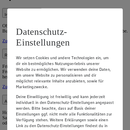
Immenhof Euba
Ob Chemnitzer Sommerblüte, Eubaer Raps- oder
Datenschutz-
Buchweizenhonig, alles hergestellt in Handarbeit und mit viel Liebe.
Einstellungen
Zur Seite
Rößler Hof, Burkhardsdorf
Wir setzen Cookies und andere Technologien ein, um
dir ein bestmögliches Nutzungserlebnis unserer
Frischmilch, Buttermilch, Buttermilchquark, Natur-und
Website zu ermöglichen. Wir verwenden deine Daten,
Fruchtjoghurt, Frischkäse in verschiedenen Varianten. Alles
um unsere Website zu personalisieren und dir
hergestellt aus hofeigener Milch.
möglichst relevante Inhalte anzubieten, sowie für
Marketingzwecke.
Zur Seite
Deine Einwilligung ist freiwillig und kann jederzeit
Aronia ORIGINAL Naturprodukte
individuell in den Datenschutz-Einstellungen angepasst
werden. Bitte beachte, dass auf Basis deiner
Hochwertige und innovative Produkte aus der Aroniabeere, vom
Einstellungen ggf. nicht mehr alle Funktionalitäten zur
Saft über Gelee bis hin zu Tee, Wein oder Punsch in „Klassisch“
Verfügung stehen. Weitere Erklärungen sowie einen
oder „BIO-Qualität“.
Link zu den Datenschutz-Einstellungen findest du in