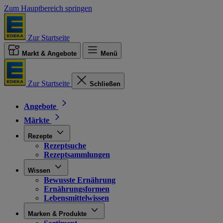
Zum Hauptbereich springen
Zur Startseite
Markt & Angebote
Menü
Zur Startseite
Schließen
Angebote
Märkte
Rezepte
Rezeptsuche
Rezeptsammlungen
Wissen
Bewusste Ernährung
Ernährungsformen
Lebensmittelwissen
Marken & Produkte