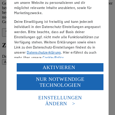
um unsere Website zu personalisieren und dir
Generation befindet und heute von Marius Morck und Vanessa Beer
möglichst relevante Inhalte anzubieten, sowie für
betrieben wird. Nach traditioneller Familienrezeptur gebrannt,
bestechen die Morckschen Mandeln seit Neustem nicht mehr nur
Marketingzwecke.
noch Volksfestbesucher der Region. Das einzigartige
Deine Einwilligung ist freiwillig und kann jederzeit
Geschmackserlebnis und die hohe Qualität sorgen für viele Fans.
individuell in den Datenschutz-Einstellungen angepasst
werden. Bitte beachte, dass auf Basis deiner
Zurück nach oben
Einstellungen ggf. nicht mehr alle Funktionalitäten zur
Verfügung stehen. Weitere Erklärungen sowie einen
Zum Newsletter anmelden
Link zu den Datenschutz-Einstellungen findest du in
unserer
Datenschutzerklärung
. Hier erfährst du auch
Deine E-Mail-Adresse (Pflichtfeld)
mehr über unsere
Cookie-Policy
.
Absenden
Verarbeitung deiner personenbezogenen Daten in den
AKTIVIEREN
USA durch Facebook und YouTube:
EDEKA auf Facebook
NUR NOTWENDIGE
Wenn du auf „Aktivieren“ klickst, willigst du im Sinne
EDEKA auf Instagram
TECHNOLOGIEN
des Art. 49 Abs. 1 Satz 1 lit. a) DSGVO ein, dass deine
EDEKA auf Linkedin
Daten in den USA verarbeitet werden. Der EuGH sieht
EDEKA auf Pinterest
die USA als Land mit einem nach europäischen
EINSTELLUNGEN
Standards nicht angemessenen Datenschutzniveau an.
EDEKA auf Tiktok
ÄNDERN
Es besteht das Risiko eines Zugriffs durch US-
EDEKA auf Whatsapp
amerikanische Behörden.