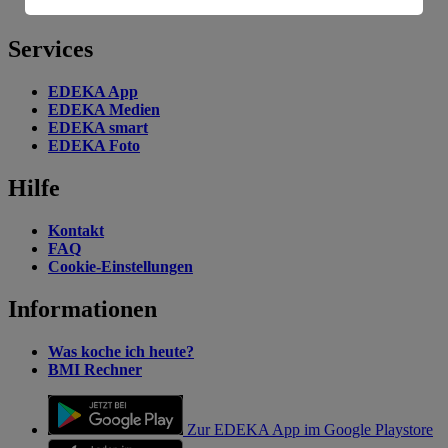
EDEKA auf Youtube
Informationen zum Herausgeber der Seite findest du
im
Impressum
Services
EDEKA App
EDEKA Medien
EDEKA smart
EDEKA Foto
Hilfe
Kontakt
FAQ
Cookie-Einstellungen
Informationen
Was koche ich heute?
BMI Rechner
Zur EDEKA App im Google Playstore