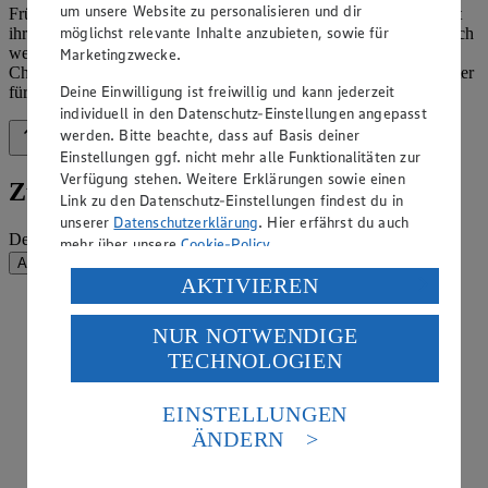
um unsere Website zu personalisieren und dir
Früchte und reiner Bienenhonig werden schonend verarbeitet. Mit
möglichst relevante Inhalte anzubieten, sowie für
ihren Rezepten wird aber nicht nur Geschichte gelebt, sondern auch
weitererzählt, wie die Geschichte vom Moorkommissar Jürgen
Marketingzwecke.
Christian Findorff. Die Moorperle versteht sich eben als Botschafter
Deine Einwilligung ist freiwillig und kann jederzeit
für »Spezialitäten aus dem Teufelsmoor«.
individuell in den Datenschutz-Einstellungen angepasst
werden. Bitte beachte, dass auf Basis deiner
Zurück nach oben
Einstellungen ggf. nicht mehr alle Funktionalitäten zur
Verfügung stehen. Weitere Erklärungen sowie einen
Zum Newsletter anmelden
Link zu den Datenschutz-Einstellungen findest du in
unserer
Datenschutzerklärung
. Hier erfährst du auch
Deine E-Mail-Adresse (Pflichtfeld)
mehr über unsere
Cookie-Policy
.
Absenden
Verarbeitung deiner personenbezogenen Daten in den
AKTIVIEREN
USA durch Facebook und YouTube:
EDEKA auf Facebook
NUR NOTWENDIGE
Wenn du auf „Aktivieren“ klickst, willigst du im Sinne
EDEKA auf Instagram
TECHNOLOGIEN
des Art. 49 Abs. 1 Satz 1 lit. a) DSGVO ein, dass deine
EDEKA auf Linkedin
Daten in den USA verarbeitet werden. Der EuGH sieht
EDEKA auf Pinterest
die USA als Land mit einem nach europäischen
EINSTELLUNGEN
Standards nicht angemessenen Datenschutzniveau an.
EDEKA auf Tiktok
ÄNDERN
Es besteht das Risiko eines Zugriffs durch US-
EDEKA auf Whatsapp
amerikanische Behörden.