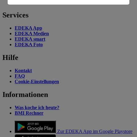
EDEKA auf Youtube
Informationen zum Herausgeber der Seite findest du
im
Impressum
Services
EDEKA App
EDEKA Medien
EDEKA smart
EDEKA Foto
Hilfe
Kontakt
FAQ
Cookie-Einstellungen
Informationen
Was koche ich heute?
BMI Rechner
Zur EDEKA App im Google Playstore