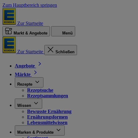
Zum Hauptbereich springen
Zur Startseite
Markt & Angebote
Menü
Zur Startseite
Schließen
Angebote
Märkte
Rezepte
Rezeptsuche
Rezeptsammlungen
Wissen
Bewusste Ernährung
Ernährungsformen
Lebensmittelwissen
Marken & Produkte