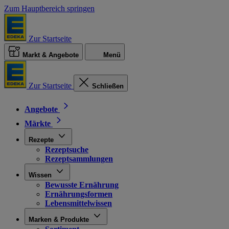
Zum Hauptbereich springen
Zur Startseite
Markt & Angebote
Menü
Zur Startseite
Schließen
Angebote
Märkte
Rezepte
Rezeptsuche
Rezeptsammlungen
Wissen
Bewusste Ernährung
Ernährungsformen
Lebensmittelwissen
Marken & Produkte