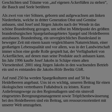
Geschichten und Träume von „auf eigenen Ackerfüßen zu stehen“,
die Bauch und Seele berühren
Als zwei von vier Söhnen, geboren und aufgewachsen am linken
Niederrhein, welche in dritter Generation Obst und Gemüse
anbauen, sind Josef und Jürgen Jakobs nach der Wende in das
schöne Brandenburg gezogen, um selbst im Mittelpunkt des größten
brandenburgischen Spargelanbaugebietes Spargel und Heidelbeeren
anzubauen. Brandenburg, ein unvergleichliches Bundesland in
bewegter Zeit mit einem kaum vergleichbaren Naturreichtum, einer
großartigen Lebensqualität und vor allem, was in der Landwirtschaft
immer schon eine große Rolle gespielt hat, der Verfügbarkeit von
Ackerflächen, auf denen man seine Produkte auch anbauen kann.
Im Jahr 1996 kaufte Josef Jakobs in Schäpe einen alten
Vierseitenhof. 2001 stieg Jürgen Jakobs in den wachsenden Betrieb
ein und es entstanden die Jakobs-Höfe Beelitz GbR.
Auf rund 250 ha werden Spargelkulturen und auf 50 ha
Heidelbeeren angebaut. Uns ist es wichtig, unseren Beitrag für einen
ökologischen vertretbaren Fußabdruck zu leisten. Kurze
Anlieferungswege zu den Regionallagern und ein sinnvoll
eingesetztes Beregnungsmanagement sowie Tröpfchenbewässerung
bei den Heidelbeeren sind ein Beitrag, um ressourcenorientiert mit
unserer Welt umzugehen.