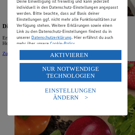
Deine Einwilligung ist freiwillig und kann jederzeit
individuell in den Datenschutz-Einstellungen angepasst
werden. Bitte beachte, dass auf Basis deiner
Einstellungen ggf. nicht mehr alle Funktionalitäten zur
Verfügung stehen. Weitere Erklärungen sowie einen
Die Marke Heimatliebe
Link zu den Datenschutz-Einstellungen findest du in
unserer
Datenschutzerklärung
. Hier erfährst du auch
Erfahre, welche Grundsätze sich hinter der Marke EDEKA
mehr über unsere
Cookie-Policy
.
Heimatliebe vereinen.
Verarbeitung deiner personenbezogenen Daten in den
Zurück zur Homepage
AKTIVIEREN
USA durch Facebook und YouTube:
NUR NOTWENDIGE
Wenn du auf „Aktivieren“ klickst, willigst du im Sinne
TECHNOLOGIEN
des Art. 49 Abs. 1 Satz 1 lit. a) DSGVO ein, dass deine
Daten in den USA verarbeitet werden. Der EuGH sieht
die USA als Land mit einem nach europäischen
EINSTELLUNGEN
Standards nicht angemessenen Datenschutzniveau an.
ÄNDERN
Es besteht das Risiko eines Zugriffs durch US-
amerikanische Behörden.
Informationen zum Herausgeber der Seite findest du
im
Impressum