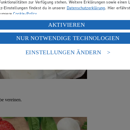
Funktionalitäten zur Verfügung stehen. Weitere Erklärungen sowie einen L
z-Einstellungen findest du in unserer
Datenschutzerklärung
. Hier erfährs
 unsere
Cookie-Policy
.
ung deiner personenbezogenen Daten in den USA durch Facebook und Yo
AKTIVIEREN
f „Aktivieren“ klickst, willigst du im Sinne des Art. 49 Abs. 1 Satz 1 lit
NUR NOTWENDIGE TECHNOLOGIEN
deine Daten in den USA verarbeitet werden. Der EuGH sieht die USA als 
 europäischen Standards nicht angemessenen Datenschutzniveau an. Es b
es Zugriffs durch US-amerikanische Behörden.
EINSTELLUNGEN ÄNDERN
nen zum Herausgeber der Seite findest du im
Impressum
be vereinen.