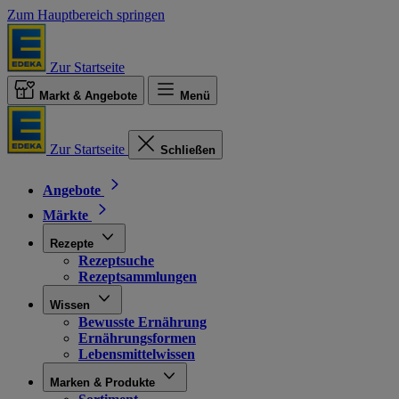
Zum Hauptbereich springen
Zur Startseite
Markt & Angebote
Menü
Zur Startseite
Schließen
Angebote
Märkte
Rezepte
Rezeptsuche
Rezeptsammlungen
Wissen
Bewusste Ernährung
Ernährungsformen
Lebensmittelwissen
Marken & Produkte