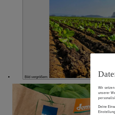
Date
Bild vergrößern:
Wir setzen
unserer We
personalis
Deine Einwi
Einstellun