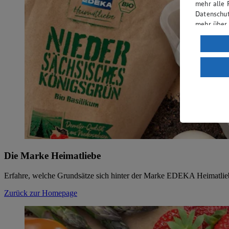
mehr alle 
Datenschut
mehr über
Verarbeit
Wenn du au
ein, dass 
einem nach
Risiko ein
Informatio
Die Marke Heimatliebe
Erfahre, welche Grundsätze sich hinter der Marke EDEKA Heimatlie
Zurück zur Homepage