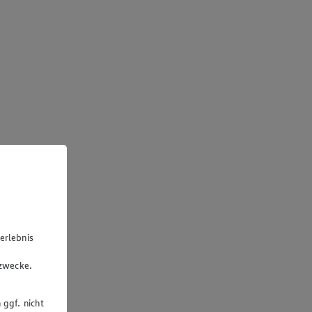
erlebnis
u
gzwecke.
 ggf. nicht