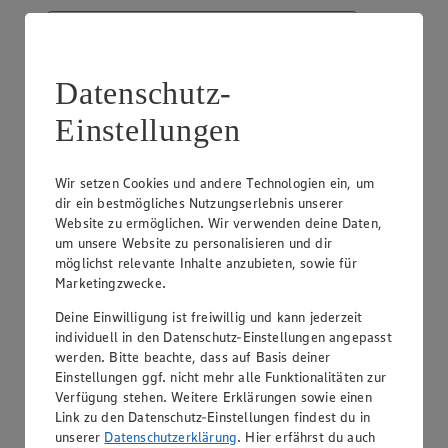
Datenschutz-
Einstellungen
EDEKA Center Zeidler
Rottorfer Str. 2, 38154 Königslutter
Geschlossen
· Öffnet am 7. August um 08:00 Uhr
Wir setzen Cookies und andere Technologien ein, um
dir ein bestmögliches Nutzungserlebnis unserer
Anzeigen
Schließen
Website zu ermöglichen. Wir verwenden deine Daten,
um unsere Website zu personalisieren und dir
möglichst relevante Inhalte anzubieten, sowie für
Rottorfer Str. 2, 38154 Königslutter
Marketingzwecke.
Route
Deine Einwilligung ist freiwillig und kann jederzeit
Geschlossen
· Öffnet am 7. August um 08:00 Uhr
individuell in den Datenschutz-Einstellungen angepasst
werden. Bitte beachte, dass auf Basis deiner
Einstellungen ggf. nicht mehr alle Funktionalitäten zur
Öffnungszeiten anzeigen
Verfügung stehen. Weitere Erklärungen sowie einen
Beratung & Sortiment anzeigen
Link zu den Datenschutz-Einstellungen findest du in
Beratung & Sortiment anzeigen
unserer
Datenschutzerklärung
. Hier erfährst du auch