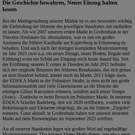
Die Geschichte bewahren, Neues Einzug halten
lassen
Bei der Marktgestaltung unserer Märkte ist es uns besonders wichtig
die Einbindung der Historie des jeweiligen Standortes mit einfließen
zu lassen. Als wir 2007 unseren ersten Markt in Großenhain in der
Theodor-Neubauer-Str. übernahmen, war es uns ein großes
Ansinnen die frühere Kaufhalle am Kupferberg in Erinnerung zu
behalten. Und auch nach der dortigen kompletten Modernisierung
im Jahr 2021 (wie u.a. ein neues Design, neuer Boden, Regale und
Kühlung) weist ein Schild am Eingang noch heute darauf hin. Seit
der Eröffnung unseres E center in Dresden im Jahr 2011 befindet
sich der originale Brunnen des früheren Brauhauses, das sich genau
an dem Standort befand, immer noch im Markt. 2013 folgte dann
der EDEKA Markt in der Pulsnitzer Straße, in dem nicht nur große
Informationstafeln und viele Glaselemente an die Historie der
einstigen Gläser Karossiere erinnern, sondern auch unser Tempo
(Auto). - Entdecke es beim Besuch im Pulsnitzer Markt. In unserem
EDEKA Scheller Radeberg, den wir 2020 eröffneten, wurden viele
Beklebungen und Elemente eingefügt, die an die frühere „Ziegelei“
erinnern. Ganz aktuell: in Großenhain haben wir unseren neuesten
Markt auf dem Remonteplatz im September 2023 eröffnet.
An all unseren Standorten legen wir großen Wert auf regelmäßige
Modernisierungen. Das können kleine Maßnahmen, wie etwa neue