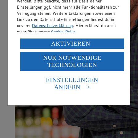
werden. Bitte beachte, dass auf Basis deiner
Einstellungen ggf. nicht mehr alle Funktionalitäten zur
Verfügung stehen. Weitere Erklärungen sowie einen
Link zu den Datenschutz-Einstellungen findest du in
unserer
Datenschutzerklärung
. Hier erfährst du auch
mehr über unsere
Cookie-Policy
.
Verarbeitung deiner personenbezogenen Daten in den
AKTIVIEREN
USA durch Facebook und YouTube:
NUR NOTWENDIGE
Wenn du auf „Aktivieren“ klickst, willigst du im Sinne
TECHNOLOGIEN
des Art. 49 Abs. 1 Satz 1 lit. a) DSGVO ein, dass deine
Daten in den USA verarbeitet werden. Der EuGH sieht
die USA als Land mit einem nach europäischen
EINSTELLUNGEN
Standards nicht angemessenen Datenschutzniveau an.
ÄNDERN
Es besteht das Risiko eines Zugriffs durch US-
amerikanische Behörden.
Informationen zum Herausgeber der Seite findest du
im
Impressum