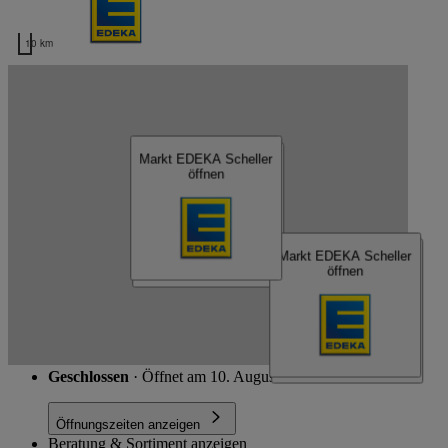
10 km
Kartendaten werden geladen …
EDEKA Scheller
Markt EDEKA Scheller
Markt EDEKA Scheller
öffnen
öffnen
Markt EDEKA Scheller
Schließen
Markt EDEKA Scheller
öffnen
öffnen
Theo-Neubauer-Straße 1, 01558 Großenhain
Route
Geschlossen
· Öffnet am 10. August um 07:00 Uhr
Öffnungszeiten anzeigen
Beratung & Sortiment anzeigen