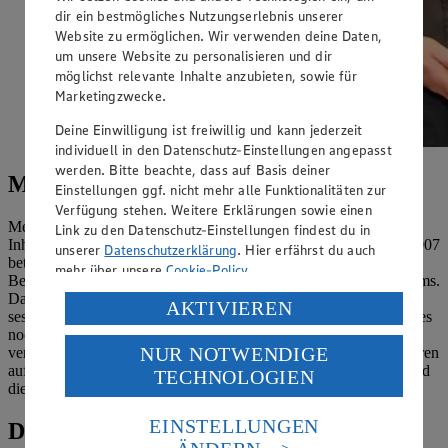
dir ein bestmögliches Nutzungserlebnis unserer
Website zu ermöglichen. Wir verwenden deine Daten,
um unsere Website zu personalisieren und dir
möglichst relevante Inhalte anzubieten, sowie für
Marketingzwecke.
Deine Einwilligung ist freiwillig und kann jederzeit
individuell in den Datenschutz-Einstellungen angepasst
werden. Bitte beachte, dass auf Basis deiner
Meine Märkte und ich
Einstellungen ggf. nicht mehr alle Funktionalitäten zur
Verfügung stehen. Weitere Erklärungen sowie einen
Mein Name ist Christian Riedmayer. Ich darf mich als stolzen
Link zu den Datenschutz-Einstellungen findest du in
Inhaber der beiden EDEKA Riedmayer Märkte vorstellen. Seit 2007
unserer
Datenschutzerklärung
. Hier erfährst du auch
betreibe ich die Märkte in der Brettreichstraße sowie in der St.-
mehr über unsere
Cookie-Policy
.
Benedikt Straße in Würzburg gemeinsam mit meinen starken Teams.
Da ich seit vielen Jahren selbst in Würzburg wohn- und gerne
Verarbeitung deiner personenbezogenen Daten in den
AKTIVIEREN
sesshaft bin, steht für mich die Heimatnähe sehr im Fokus. Um dies
USA durch Facebook und YouTube:
noch mehr umsetzen zu können und die eigenen Ideen zu
NUR NOTWENDIGE
verwirklichen, kam bei mir der Wunsch vor nunmehr über 16 Jahren
Wenn du auf „Aktivieren“ klickst, willigst du im Sinne
auf eigene Lebensmittelmärkte in der Heimat führen zu wollen und
TECHNOLOGIEN
des Art. 49 Abs. 1 Satz 1 lit. a) DSGVO ein, dass deine
dies bis heute.
Daten in den USA verarbeitet werden. Der EuGH sieht
die USA als Land mit einem nach europäischen
EINSTELLUNGEN
Die EDEKA Riedmayer Märkte
Standards nicht angemessenen Datenschutzniveau an.