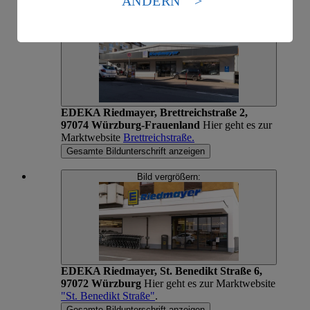
ÄNDERN
Es besteht das Risiko eines Zugriffs durch US-
Bild vergrößern:
amerikanische Behörden.
Informationen zum Herausgeber der Seite findest du
im
Impressum
EDEKA Riedmayer, Brettreichstraße 2,
97074 Würzburg-Frauenland
Hier geht es zur
Marktwebsite
Brettreichstraße.
Gesamte Bildunterschrift anzeigen
Bild vergrößern:
EDEKA Riedmayer, St. Benedikt Straße 6,
97072 Würzburg
Hier geht es zur Marktwebsite
"St. Benedikt Straße"
.
Gesamte Bildunterschrift anzeigen