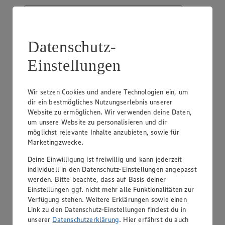
Datenschutz-
Einstellungen
EDEKA Moex
Platz des Friedens 10, 06792 Sandersdorf-Brehna
Geschlossen
· Öffnet am 10. August um 06:55 Uhr
Wir setzen Cookies und andere Technologien ein, um
dir ein bestmögliches Nutzungserlebnis unserer
Anzeigen
Schließen
Website zu ermöglichen. Wir verwenden deine Daten,
um unsere Website zu personalisieren und dir
möglichst relevante Inhalte anzubieten, sowie für
Platz des Friedens 10, 06792 Sandersdorf-Brehna
Marketingzwecke.
Route
Deine Einwilligung ist freiwillig und kann jederzeit
Geschlossen
· Öffnet am 10. August um 06:55 Uhr
individuell in den Datenschutz-Einstellungen angepasst
werden. Bitte beachte, dass auf Basis deiner
Einstellungen ggf. nicht mehr alle Funktionalitäten zur
Öffnungszeiten anzeigen
Verfügung stehen. Weitere Erklärungen sowie einen
Beratung & Sortiment anzeigen
Link zu den Datenschutz-Einstellungen findest du in
Beratung & Sortiment anzeigen
unserer
Datenschutzerklärung
. Hier erfährst du auch