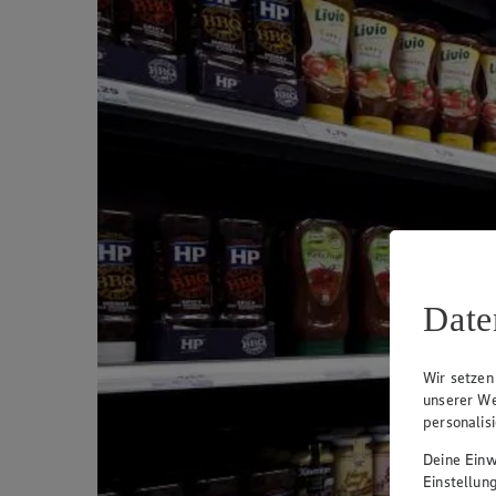
Date
Wir setzen
unserer We
personalis
Deine Einwi
Einstellun