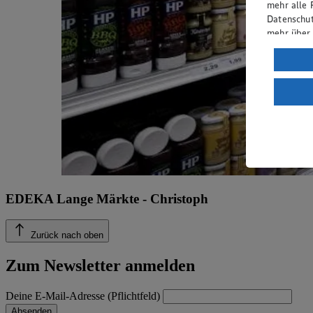
mehr alle 
Datenschut
mehr über
Verarbeit
Wenn du au
ein, dass 
einem nach
Risiko ein
Informatio
EDEKA Lange Märkte - Christoph
Zurück nach oben
Zum Newsletter anmelden
Deine E-Mail-Adresse (Pflichtfeld)
Absenden