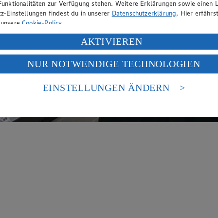
Funktionalitäten zur Verfügung stehen. Weitere Erklärungen sowie einen L
z-Einstellungen findest du in unserer
Datenschutzerklärung
. Hier erfährs
 unsere
Cookie-Policy
.
ung deiner personenbezogenen Daten in den USA durch Facebook und Yo
AKTIVIEREN
f „Aktivieren“ klickst, willigst du im Sinne des Art. 49 Abs. 1 Satz 1 lit
NUR NOTWENDIGE TECHNOLOGIEN
deine Daten in den USA verarbeitet werden. Der EuGH sieht die USA als 
 europäischen Standards nicht angemessenen Datenschutzniveau an. Es b
es Zugriffs durch US-amerikanische Behörden.
EINSTELLUNGEN ÄNDERN
nen zum Herausgeber der Seite findest du im
Impressum