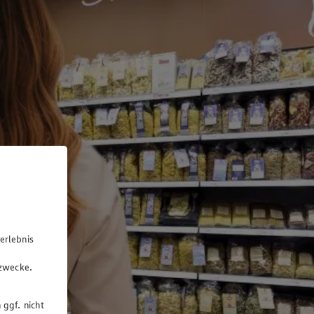
erlebnis
u
gzwecke.
 ggf. nicht