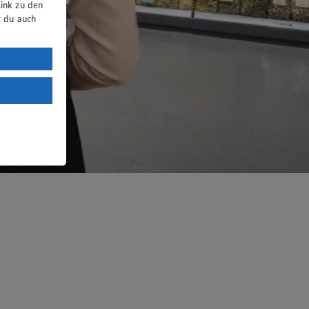
ink zu den
t du auch
uTube:
. a) DSGVO
Land mit
esteht das