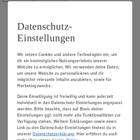
Datenschutz-
Einstellungen
EDEKA Hasse
Neuer Markt 25, 26721 Emden
Wir setzen Cookies und andere Technologien ein, um
Geöffnet
· Schließt um 20:00 Uhr
dir ein bestmögliches Nutzungserlebnis unserer
Website zu ermöglichen. Wir verwenden deine Daten,
Anzeigen
Schließen
um unsere Website zu personalisieren und dir
möglichst relevante Inhalte anzubieten, sowie für
Marketingzwecke.
Neuer Markt 25, 26721 Emden
Deine Einwilligung ist freiwillig und kann jederzeit
Route
individuell in den Datenschutz-Einstellungen angepasst
Geöffnet
· Schließt um 20:00 Uhr
werden. Bitte beachte, dass auf Basis deiner
Einstellungen ggf. nicht mehr alle Funktionalitäten zur
Verfügung stehen. Weitere Erklärungen sowie einen
Öffnungszeiten anzeigen
Link zu den Datenschutz-Einstellungen findest du in
Services anzeigen
Services anzeigen
unserer
Datenschutzerklärung
. Hier erfährst du auch