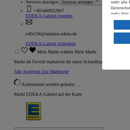
mehr alle 
Services anzeigen
Services anzeigen
Datenschut
+493460922807
mehr über
EDEKA Gabriel
Anrufen
Verarbeit
Wenn du au
e404106@minden.edeka.de
ein, dass 
EDEKA Gabriel
Schreiben
einem nach
Risiko ein
Mein Markt wählen
Mein Markt
Informatio
Markt als Favorit markieren für einen Schnellzugriff
Alle Angebote
Zur Marktseite
Kartendaten werden geladen …
Markt EDEKA Gabriel auf der Karte