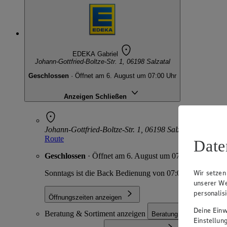
EDEKA Gabriel
Johann-Gottfried-Boltze-Str. 1, 06198 Salzatal
Geschlossen
· Öffnet am 6. August um 07:00 Uhr
Anzeigen
Schließen
Johann-Gottfried-Boltze-Str. 1, 06198 Salzatal
Route
Date
Geschlossen
· Öffnet am 6. August um 07:00 Uhr
Wir setzen
Sonntags ist die Back Bedienung von 07:00 - 11:00 Uhr 
unserer We
personalis
Öffnungszeiten anzeigen
Deine Einwi
Beratung & Sortiment anzeigen
Beratung & Sortiment an
Einstellun