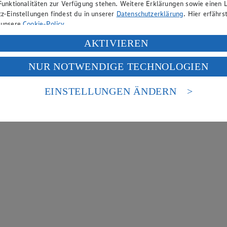
Funktionalitäten zur Verfügung stehen. Weitere Erklärungen sowie einen L
z-Einstellungen findest du in unserer
Datenschutzerklärung
. Hier erfährs
 unsere
Cookie-Policy
.
ung deiner personenbezogenen Daten in den USA durch Facebook und Yo
AKTIVIEREN
f „Aktivieren“ klickst, willigst du im Sinne des Art. 49 Abs. 1 Satz 1 lit
NUR NOTWENDIGE TECHNOLOGIEN
deine Daten in den USA verarbeitet werden. Der EuGH sieht die USA als 
 europäischen Standards nicht angemessenen Datenschutzniveau an. Es b
es Zugriffs durch US-amerikanische Behörden.
EINSTELLUNGEN ÄNDERN
nen zum Herausgeber der Seite findest du im
Impressum