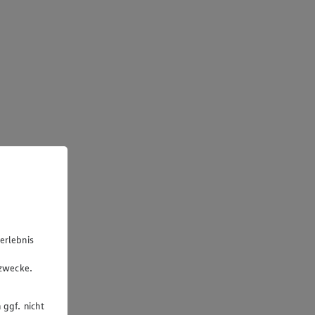
erlebnis
u
gzwecke.
 ggf. nicht