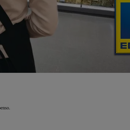
benso.