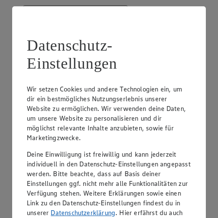
Datenschutz-
Einstellungen
EDEKA Fiebig
Hasenheide 107-108, 10967 Berlin
Geschlossen
Wir setzen Cookies und andere Technologien ein, um
dir ein bestmögliches Nutzungserlebnis unserer
Anzeigen
Schließen
Website zu ermöglichen. Wir verwenden deine Daten,
um unsere Website zu personalisieren und dir
möglichst relevante Inhalte anzubieten, sowie für
Hasenheide 107-108, 10967 Berlin
Marketingzwecke.
Route
Deine Einwilligung ist freiwillig und kann jederzeit
Geschlossen
individuell in den Datenschutz-Einstellungen angepasst
werden. Bitte beachte, dass auf Basis deiner
Einstellungen ggf. nicht mehr alle Funktionalitäten zur
Öffnungszeiten anzeigen
Verfügung stehen. Weitere Erklärungen sowie einen
Beratung & Sortiment anzeigen
Link zu den Datenschutz-Einstellungen findest du in
Beratung & Sortiment anzeigen
unserer
Datenschutzerklärung
. Hier erfährst du auch