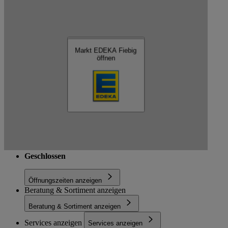
Kartendaten werden geladen …
EDEKA Fiebig
Markt EDEKA Fiebig
Markt EDEKA Fiebig
öffnen
öffnen
Schließen
Kottbusser Damm 80, 10967 Berlin
Route
Geschlossen
Öffnungszeiten anzeigen
Beratung & Sortiment anzeigen
Beratung & Sortiment anzeigen
Services anzeigen
Services anzeigen