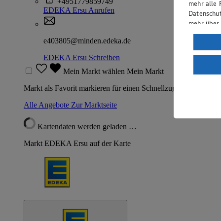
+4951779859749
mehr alle 
EDEKA Ersu
Anrufen
Datenschut
mehr über
Verarbeit
e403805@minden.edeka.de
Wenn du au
EDEKA Ersu
Schreiben
ein, dass 
Mein Markt wählen
Mein Markt
einem nach
Risiko ein
Markt als Favorit markieren für einen Schnellzugriff
Informatio
Alle Angebote
Zur Marktseite
Kartendaten werden geladen …
Markt EDEKA Ersu auf der Karte