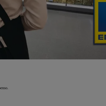
benso.