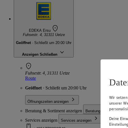
EDEKA Ersu
Fuhsestr. 4, 31311 Uetze
Geöffnet
· Schließt um 20:00 Uhr
Anzeigen
Schließen
Fuhsestr. 4, 31311 Uetze
Route
Date
Geöffnet
· Schließt um 20:00 Uhr
Wir setzen
Öffnungszeiten anzeigen
unserer We
personalis
Beratung & Sortiment anzeigen
Beratung & Sortiment an
Deine Einwi
Services anzeigen
Services anzeigen
Einstellun