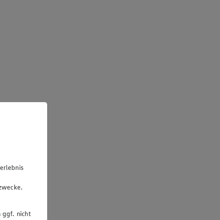
erlebnis
u
gzwecke.
 ggf. nicht