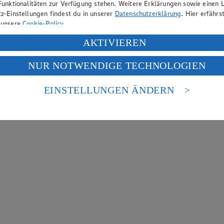
Funktionalitäten zur Verfügung stehen. Weitere Erklärungen sowie einen L
z-Einstellungen findest du in unserer
Datenschutzerklärung
. Hier erfährs
 unsere
Cookie-Policy
.
ung deiner personenbezogenen Daten in den USA durch Facebook und Yo
AKTIVIEREN
f „Aktivieren“ klickst, willigst du im Sinne des Art. 49 Abs. 1 Satz 1 lit
NUR NOTWENDIGE TECHNOLOGIEN
deine Daten in den USA verarbeitet werden. Der EuGH sieht die USA als 
 europäischen Standards nicht angemessenen Datenschutzniveau an. Es b
es Zugriffs durch US-amerikanische Behörden.
EINSTELLUNGEN ÄNDERN
nen zum Herausgeber der Seite findest du im
Impressum