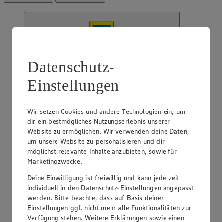
Datenschutz-
EDEKA Dörpmund
Zossener Str. 21, 15838 Am Mellensee
Einstellungen
Geschlossen
· Öffnet am 10. August um 07:00 Uhr
Wir setzen Cookies und andere Technologien ein, um
Anzeigen
Schließen
dir ein bestmögliches Nutzungserlebnis unserer
Website zu ermöglichen. Wir verwenden deine Daten,
um unsere Website zu personalisieren und dir
Zossener Str. 21, 15838 Am Mellensee
möglichst relevante Inhalte anzubieten, sowie für
Route
Marketingzwecke.
Geschlossen
· Öffnet am 10. August um 07:00 Uhr
Deine Einwilligung ist freiwillig und kann jederzeit
individuell in den Datenschutz-Einstellungen angepasst
Öffnungszeiten anzeigen
werden. Bitte beachte, dass auf Basis deiner
Beratung & Sortiment anzeigen
Einstellungen ggf. nicht mehr alle Funktionalitäten zur
Verfügung stehen. Weitere Erklärungen sowie einen
Beratung & Sortiment anzeigen