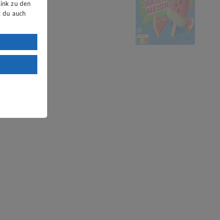
ink zu den
t du auch
uTube:
. a) DSGVO
Land mit
esteht das