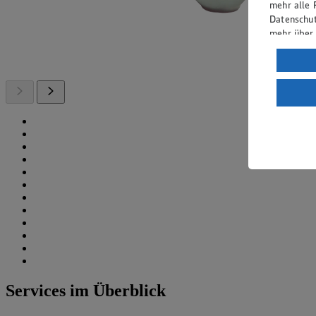
mehr alle 
Datenschut
mehr über
Verarbeit
Wenn du au
ein, dass 
einem nach
Risiko ein
Informatio
Services im Überblick