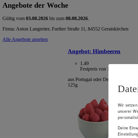
Angebote der Woche
Gültig vom
03.08.2026
bis zum
08.08.2026
.
Firma: Anton Langreiter, Further Straße 11, 84552 Geratskirchen
Alle Angebote ansehen
Angebot:
Himbeeren
1.49
Festpreis von 1.49€
aus Portugal oder Deutschland, Klas
125g
Date
Wir setzen
unserer We
personalis
Deine Einwi
Einstellun