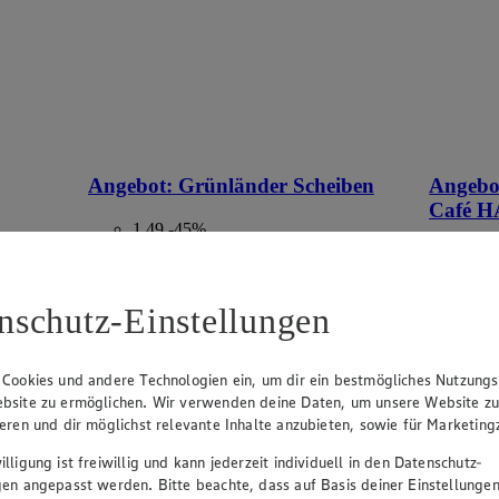
Angebot:
Grünländer Scheiben
Angebo
Café 
1.49
-45%
Rabattierter Preis von 1.49€ (Insgesamt
5.9
-45% Rabatt)
App
se I,
6.4
versch. Sorten und Fettstufen, 100g - 140g
nschutz-Einstellungen
Rab
-35
versch. S
 Cookies und andere Technologien ein, um dir ein bestmögliches Nutzungs
500g
bsite zu ermöglichen. Wir verwenden deine Daten, um unsere Website z
ieren und dir möglichst relevante Inhalte anzubieten, sowie für Marketin
lligung ist freiwillig und kann jederzeit individuell in den Datenschutz-
gen angepasst werden. Bitte beachte, dass auf Basis deiner Einstellungen