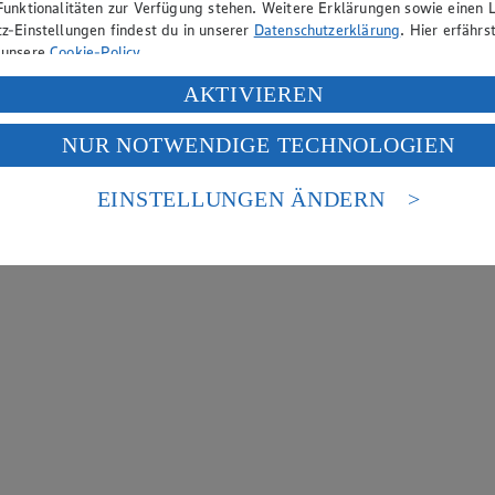
Funktionalitäten zur Verfügung stehen. Weitere Erklärungen sowie einen L
z-Einstellungen findest du in unserer
Datenschutzerklärung
. Hier erfährs
 unsere
Cookie-Policy
.
ung deiner personenbezogenen Daten in den USA durch Facebook und Yo
AKTIVIEREN
f „Aktivieren“ klickst, willigst du im Sinne des Art. 49 Abs. 1 Satz 1 lit
NUR NOTWENDIGE TECHNOLOGIEN
deine Daten in den USA verarbeitet werden. Der EuGH sieht die USA als 
 europäischen Standards nicht angemessenen Datenschutzniveau an. Es b
es Zugriffs durch US-amerikanische Behörden.
EINSTELLUNGEN ÄNDERN
nen zum Herausgeber der Seite findest du im
Impressum