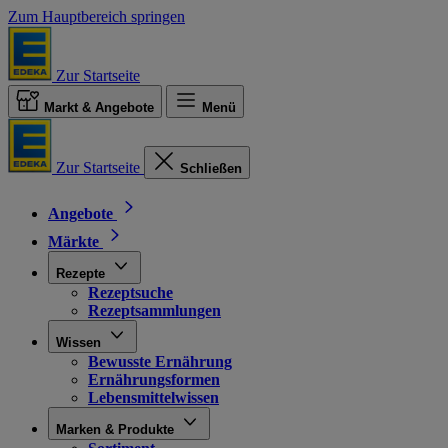
Zum Hauptbereich springen
Zur Startseite
Markt & Angebote
Menü
Zur Startseite
Schließen
Angebote
Märkte
Rezepte
Rezeptsuche
Rezeptsammlungen
Wissen
Bewusste Ernährung
Ernährungsformen
Lebensmittelwissen
Marken & Produkte