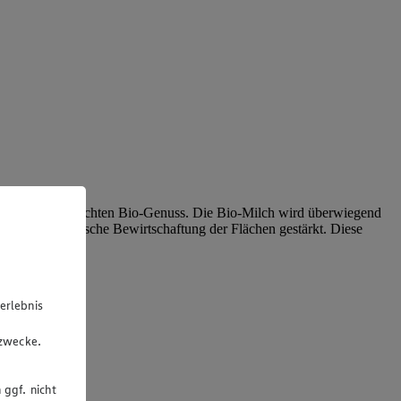
nz und unverfälschten Bio-Genuss. Die Bio-Milch wird überwiegend
und die ökologische Bewirtschaftung der Flächen gestärkt. Diese
erlebnis
u
gzwecke.
 ggf. nicht