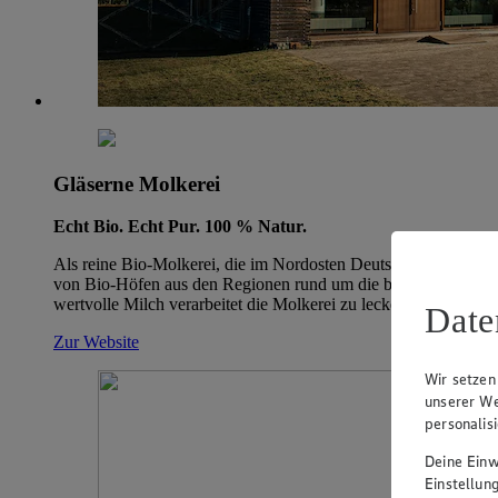
Gläserne Molkerei
Echt Bio. Echt Pur. 100 % Natur.
Als reine Bio-Molkerei, die im Nordosten Deutschlands ihre Wu
von Bio-Höfen aus den Regionen rund um die beiden Standorte b
wertvolle Milch verarbeitet die Molkerei zu leckeren Milchprodukt
Date
Zur Website
Wir setzen
unserer We
personalis
Deine Einwi
Einstellun