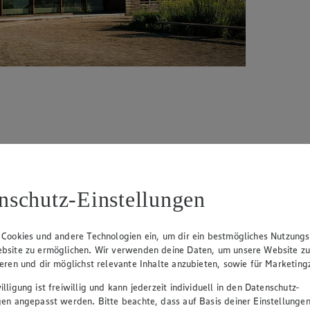
rzeln hat, steht die
Gläserne Molkerei
für Nachhaltigkeit, Transpare
ezogen. Auf diese Weise wird die regionale Infrastruktur unterstützt 
en – natürlich alles in feinster, verbandszertifizierter Bio-Qualität.
nschutz-Einstellungen
 Cookies und andere Technologien ein, um dir ein bestmögliches Nutzungs
bsite zu ermöglichen. Wir verwenden deine Daten, um unsere Website z
ieren und dir möglichst relevante Inhalte anzubieten, sowie für Marketin
lligung ist freiwillig und kann jederzeit individuell in den Datenschutz-
gen angepasst werden. Bitte beachte, dass auf Basis deiner Einstellungen