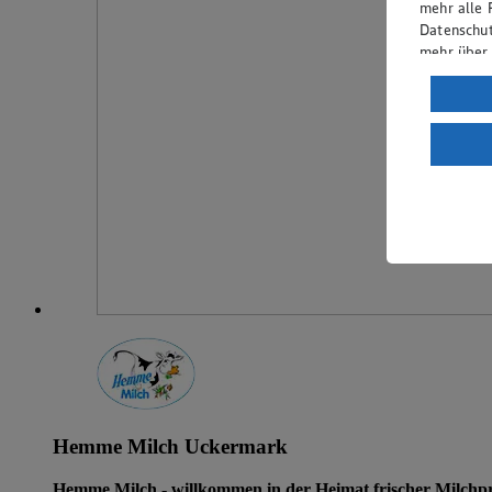
mehr alle 
Datenschut
mehr über
Verarbeit
Wenn du au
ein, dass 
einem nach
Risiko ein
Informatio
Hemme Milch Uckermark
Hemme Milch - willkommen in der Heimat frischer Milchp