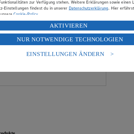
Funktionalitäten zur Verfügung stehen. Weitere Erklärungen sowie einen L
z-Einstellungen findest du in unserer
Datenschutzerklärung
. Hier erfährs
 unsere
Cookie-Policy
.
ung deiner personenbezogenen Daten in den USA durch Facebook und Yo
AKTIVIEREN
f „Aktivieren“ klickst, willigst du im Sinne des Art. 49 Abs. 1 Satz 1 lit
NUR NOTWENDIGE TECHNOLOGIEN
deine Daten in den USA verarbeitet werden. Der EuGH sieht die USA als 
 europäischen Standards nicht angemessenen Datenschutzniveau an. Es b
es Zugriffs durch US-amerikanische Behörden.
EINSTELLUNGEN ÄNDERN
nen zum Herausgeber der Seite findest du im
Impressum
rodukte