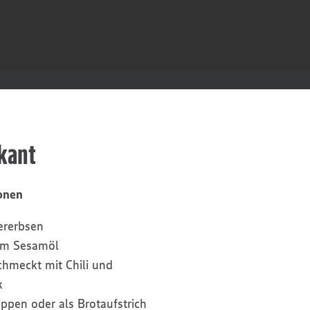
kant
onen
ererbsen
em Sesamöl
chmeckt mit Chili und
k
ppen oder als Brotaufstrich