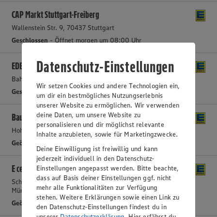
CAP Markt Stuttgart-Freiberg
Wallenstein Str. 9, 70437 Stuttgart
Geschlossen
- Öffnet morgen um 08:00 Uhr
Datenschutz-Einstellungen
EDEKA Hansen
Bahnhofstraße 22, 70734 Fellbach
Wir setzen Cookies und andere Technologien ein,
Geschlossen
- Öffnet morgen um 08:00 Uhr
um dir ein bestmögliches Nutzungserlebnis
unserer Website zu ermöglichen. Wir verwenden
deine Daten, um unsere Website zu
Bauer's Frischecenter
personalisieren und dir möglichst relevante
Hohenheimerstr. 7, 70771 Leinfelden - Echterdingen
Inhalte anzubieten, sowie für Marketingzwecke.
Geöffnet
- Schließt in 35 Minuten
Deine Einwilligung ist freiwillig und kann
jederzeit individuell in den Datenschutz-
E center Matkovic
Einstellungen angepasst werden. Bitte beachte,
dass auf Basis deiner Einstellungen ggf. nicht
Schwieberdinger Straße 100, 70825 Korntal-
mehr alle Funktionalitäten zur Verfügung
Münchingen
stehen. Weitere Erklärungen sowie einen Link zu
Geöffnet
- Schließt in 5 Minuten
den Datenschutz-Einstellungen findest du in
unserer
Datenschutzerklärung
. Hier erfährst du