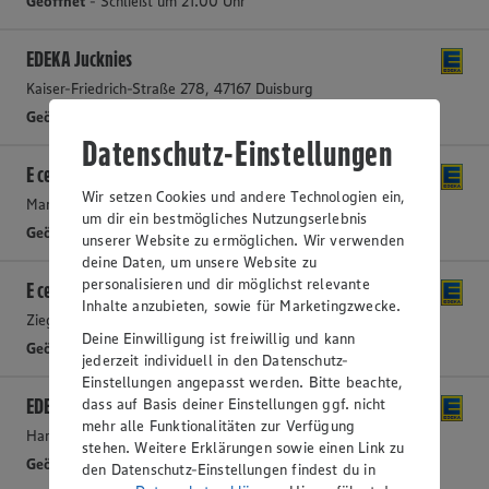
Geöffnet
- Schließt um 21:00 Uhr
EDEKA Jucknies
Kaiser-Friedrich-Straße 278, 47167 Duisburg
Geöffnet
- Schließt um 21:00 Uhr
Datenschutz-Einstellungen
E center Paschmann
Wir setzen Cookies und andere Technologien ein,
Mannesmannallee 31, 45475 Mülheim / Ruhr
um dir ein bestmögliches Nutzungserlebnis
Geöffnet
- Schließt um 21:00 Uhr
unserer Website zu ermöglichen. Wir verwenden
deine Daten, um unsere Website zu
personalisieren und dir möglichst relevante
E center Engel
Inhalte anzubieten, sowie für Marketingzwecke.
Ziegelhorststraße 50, 47169 Duisburg-Hamborn
Deine Einwilligung ist freiwillig und kann
Geöffnet
- Schließt um 21:00 Uhr
jederzeit individuell in den Datenschutz-
Einstellungen angepasst werden. Bitte beachte,
EDEKA Paschmann
dass auf Basis deiner Einstellungen ggf. nicht
mehr alle Funktionalitäten zur Verfügung
Hans-Böckler-Platz 1, 45468 Mülheim / Ruhr
stehen. Weitere Erklärungen sowie einen Link zu
Geöffnet
- Schließt um 21:00 Uhr
den Datenschutz-Einstellungen findest du in