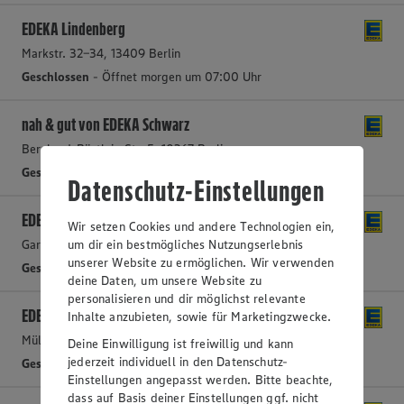
EDEKA Lindenberg
Markstr. 32-34, 13409 Berlin
Geschlossen
- Öffnet morgen um 07:00 Uhr
nah & gut von EDEKA Schwarz
Bernhard-Bästlein-Str. 5, 10367 Berlin
Geschlossen
- Öffnet morgen um 07:00 Uhr
Datenschutz-Einstellungen
EDEKA Schmitt
Wir setzen Cookies und andere Technologien ein,
um dir ein bestmögliches Nutzungserlebnis
Garbátyplatz 1, 13187 Berlin
unserer Website zu ermöglichen. Wir verwenden
Geschlossen
- Öffnet morgen um 06:00 Uhr
deine Daten, um unsere Website zu
personalisieren und dir möglichst relevante
EDEKA Fromm
Inhalte anzubieten, sowie für Marketingzwecke.
Müllerstr. 127, 13349 Berlin
Deine Einwilligung ist freiwillig und kann
jederzeit individuell in den Datenschutz-
Geschlossen
- Öffnet morgen um 08:00 Uhr
Einstellungen angepasst werden. Bitte beachte,
dass auf Basis deiner Einstellungen ggf. nicht