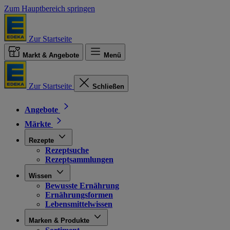
Zum Hauptbereich springen
Zur Startseite
Markt & Angebote
Menü
Zur Startseite
Schließen
Angebote
Märkte
Rezepte
Rezeptsuche
Rezeptsammlungen
Wissen
Bewusste Ernährung
Ernährungsformen
Lebensmittelwissen
Marken & Produkte