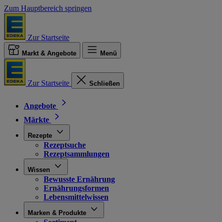
Zum Hauptbereich springen
Zur Startseite
Markt & Angebote
Menü
Zur Startseite
Schließen
Angebote
Märkte
Rezepte
Rezeptsuche
Rezeptsammlungen
Wissen
Bewusste Ernährung
Ernährungsformen
Lebensmittelwissen
Marken & Produkte