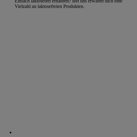
Einfach laktosefrei ernähren? Bei uns erwartet dich eine
Vielzahl an laktosefreien Produkten.