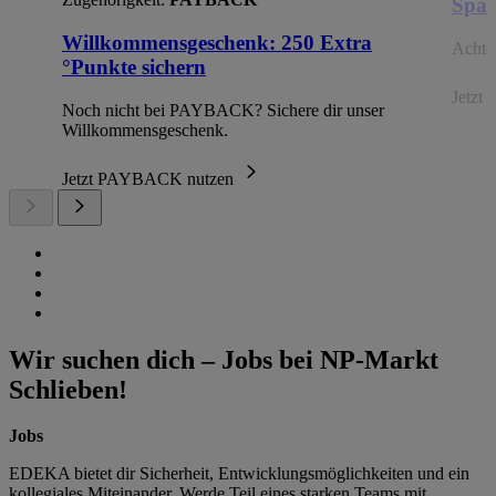
Spar
Willkommensgeschenk: 250 Extra
Achte 
°Punkte sichern
Jetzt 
Noch nicht bei PAYBACK? Sichere dir unser
Willkommensgeschenk.
Jetzt PAYBACK nutzen
Wir suchen dich – Jobs bei NP-Markt
Schlieben!
Jobs
EDEKA bietet dir Sicherheit, Entwicklungsmöglichkeiten und ein
kollegiales Miteinander. Werde Teil eines starken Teams mit