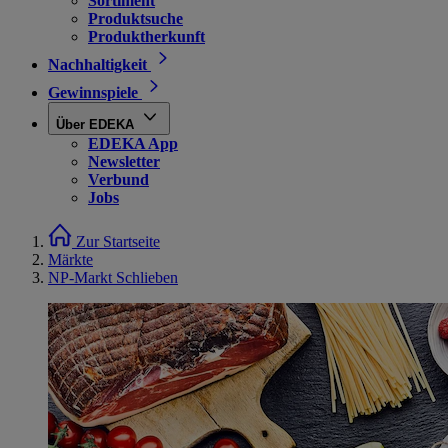
Sortiment
Produktsuche
Produktherkunft
Nachhaltigkeit
Gewinnspiele
Über EDEKA
EDEKA App
Newsletter
Verbund
Jobs
Zur Startseite
Märkte
NP-Markt Schlieben