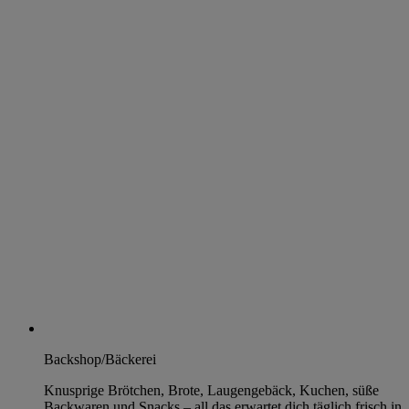
Backshop/Bäckerei
Knusprige Brötchen, Brote, Laugengebäck, Kuchen, süße
Backwaren und Snacks – all das erwartet dich täglich frisch in