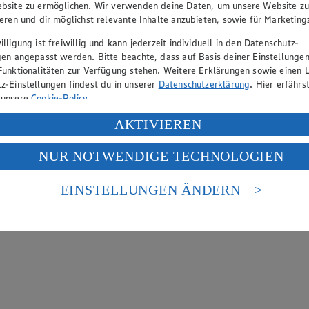
bsite zu ermöglichen. Wir verwenden deine Daten, um unsere Website z
ieren und dir möglichst relevante Inhalte anzubieten, sowie für Marketin
lligung ist freiwillig und kann jederzeit individuell in den Datenschutz-
gen angepasst werden. Bitte beachte, dass auf Basis deiner Einstellungen
Funktionalitäten zur Verfügung stehen. Weitere Erklärungen sowie einen L
z-Einstellungen findest du in unserer
Datenschutzerklärung
. Hier erfährs
 unsere
Cookie-Policy
.
ung deiner personenbezogenen Daten in den USA durch Facebook und Yo
AKTIVIEREN
f „Aktivieren“ klickst, willigst du im Sinne des Art. 49 Abs. 1 Satz 1 lit
NUR NOTWENDIGE TECHNOLOGIEN
deine Daten in den USA verarbeitet werden. Der EuGH sieht die USA als 
 europäischen Standards nicht angemessenen Datenschutzniveau an. Es b
es Zugriffs durch US-amerikanische Behörden.
EINSTELLUNGEN ÄNDERN
nen zum Herausgeber der Seite findest du im
Impressum