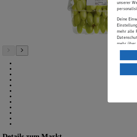
unserer We
personalis
Deine Einwi
Einstellun
mehr alle 
Datenschut
mehr über
Verarbeit
Wenn du au
ein, dass 
einem nach
Risiko ein
Informatio
Details zum Markt