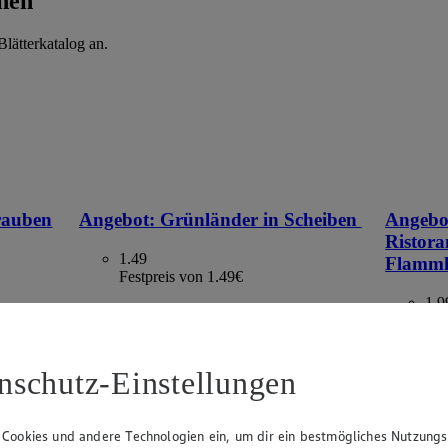
hen
lätterkatalog an.
rauben
Angebot:
Grünländer in Scheiben
Angebo
Ristora
1.49
Flamm
Festpreis von 1.49€
1.9
versch. Sorten und Fettstufen, 140 g, (1 kg =
Fes
10,64)
00 g, (1
versch. So
= 7,51–5,
nschutz-Einstellungen
 Cookies und andere Technologien ein, um dir ein bestmögliches Nutzungs