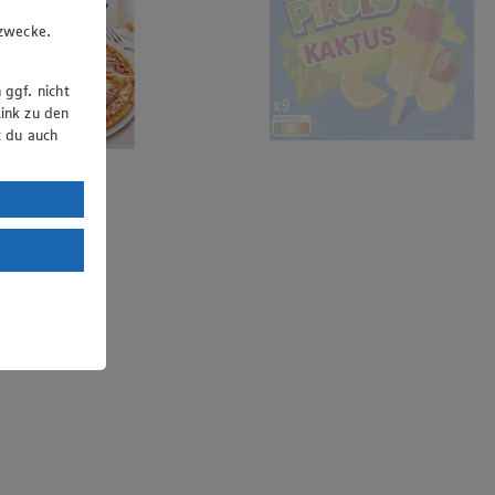
u
gzwecke.
 ggf. nicht
ink zu den
t du auch
uTube:
. a) DSGVO
Land mit
esteht das