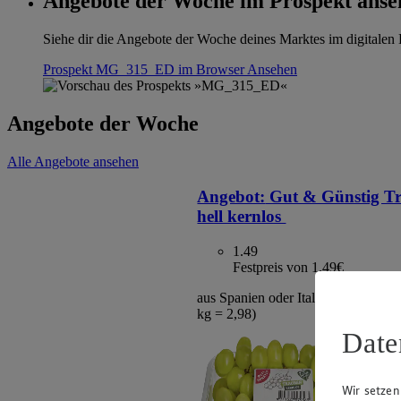
Angebote der Woche im Prospekt anse
Siehe dir die Angebote der Woche deines Marktes im digitalen B
Prospekt MG_315_ED im Browser
Ansehen
Angebote der Woche
Alle Angebote ansehen
Angebot:
Gut & Günstig T
hell kernlos
1.49
Festpreis von 1.49€
aus Spanien oder Italien, Klasse I, 5
kg = 2,98)
Date
Wir setzen