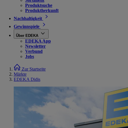
Sortiment
Produktsuche
Produktherkunft
Nachhaltigkeit
Gewinnspiele
Über EDEKA
EDEKA App
Newsletter
Verbund
Jobs
Zur Startseite
Märkte
EDEKA Didis