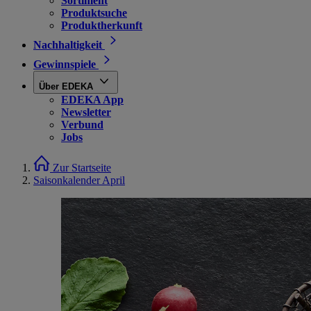
Sortiment
Produktsuche
Produktherkunft
Nachhaltigkeit
Gewinnspiele
Über EDEKA
EDEKA App
Newsletter
Verbund
Jobs
Zur Startseite
Saisonkalender April