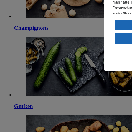
mehr alle 
Datenschut
mehr über
Verarbeit
Champignons
Wenn du au
ein, dass 
einem nach
Risiko ein
Informatio
Gurken