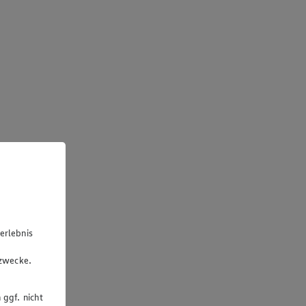
erlebnis
u
gzwecke.
 ggf. nicht