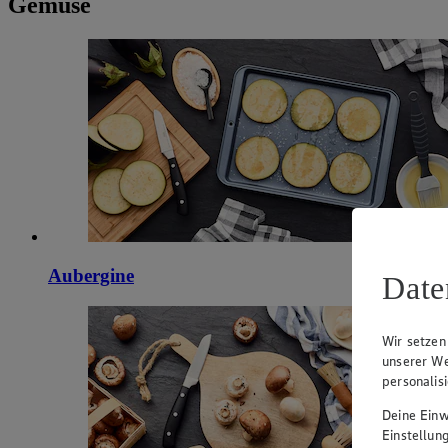
Gemüse
Aubergine
Date
Wir setzen
unserer We
personalis
Deine Einwi
Einstellun