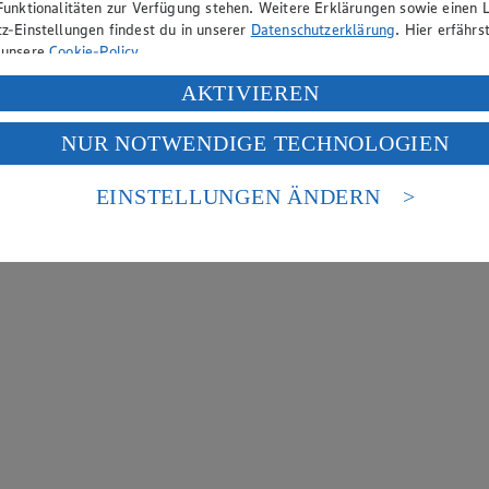
Funktionalitäten zur Verfügung stehen. Weitere Erklärungen sowie einen L
z-Einstellungen findest du in unserer
Datenschutzerklärung
. Hier erfährs
 unsere
Cookie-Policy
.
ung deiner personenbezogenen Daten in den USA durch Facebook und Yo
AKTIVIEREN
f „Aktivieren“ klickst, willigst du im Sinne des Art. 49 Abs. 1 Satz 1 lit
NUR NOTWENDIGE TECHNOLOGIEN
deine Daten in den USA verarbeitet werden. Der EuGH sieht die USA als 
 europäischen Standards nicht angemessenen Datenschutzniveau an. Es b
es Zugriffs durch US-amerikanische Behörden.
EINSTELLUNGEN ÄNDERN
nen zum Herausgeber der Seite findest du im
Impressum