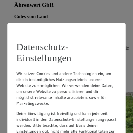
Ährenwert GbR
Gutes vom Land
Unter diesem Motto haben die Familien Behrens und Gaus
aus Ohnhorst und die Familie Lütje aus Wasbüttel
beschlossen, ihre landwirtschaftlichen Familienbetriebe
gemeinsam zu bewirtschaften. Die Gemeinschaft hat ihren
Datenschutz-
Sitz in Ohnhorst, im Südkreis Gifhorn. Gemeinsam bauen sie
Süßkartoffeln, Zwiebeln, Getreide und Zuckerrüben an.
Einstellungen
Süßkartoffeln und Zwiebeln werden über die Gaus-Lütje
GbR vermarktet. Ihr angebautes Getreide lassen sie zu
verschiedenen Mehlen vermahlen, so dass sie regionale,
Wir setzen Cookies und andere Technologien ein, um
hochwertige Produkte anbieten können.
dir ein bestmögliches Nutzungserlebnis unserer
Jetzt entdecken
Website zu ermöglichen. Wir verwenden deine Daten,
um unsere Website zu personalisieren und dir
möglichst relevante Inhalte anzubieten, sowie für
Marketingzwecke.
Deine Einwilligung ist freiwillig und kann jederzeit
individuell in den Datenschutz-Einstellungen angepasst
werden. Bitte beachte, dass auf Basis deiner
Einstellungen ggf. nicht mehr alle Funktionalitäten zur