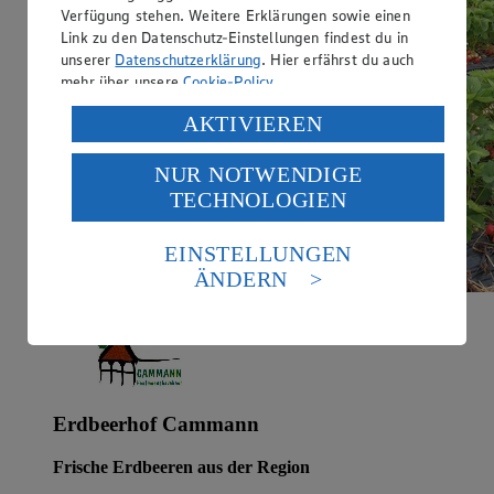
Verfügung stehen. Weitere Erklärungen sowie einen
Link zu den Datenschutz-Einstellungen findest du in
unserer
Datenschutzerklärung
. Hier erfährst du auch
mehr über unsere
Cookie-Policy
.
Verarbeitung deiner personenbezogenen Daten in den
AKTIVIEREN
USA durch Facebook und YouTube:
NUR NOTWENDIGE
Wenn du auf „Aktivieren“ klickst, willigst du im Sinne
TECHNOLOGIEN
des Art. 49 Abs. 1 Satz 1 lit. a) DSGVO ein, dass deine
Daten in den USA verarbeitet werden. Der EuGH sieht
die USA als Land mit einem nach europäischen
EINSTELLUNGEN
Standards nicht angemessenen Datenschutzniveau an.
ÄNDERN
Es besteht das Risiko eines Zugriffs durch US-
amerikanische Behörden.
Informationen zum Herausgeber der Seite findest du
im
Impressum
Erdbeerhof Cammann
Frische Erdbeeren aus der Region