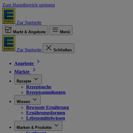
Zum Hauptbereich springen
Zur Startseite
Markt & Angebote
Menü
Zur Startseite
Schließen
Angebote
Märkte
Rezepte
Rezeptsuche
Rezeptsammlungen
Wissen
Bewusste Ernährung
Ernährungsformen
Lebensmittelwissen
Marken & Produkte