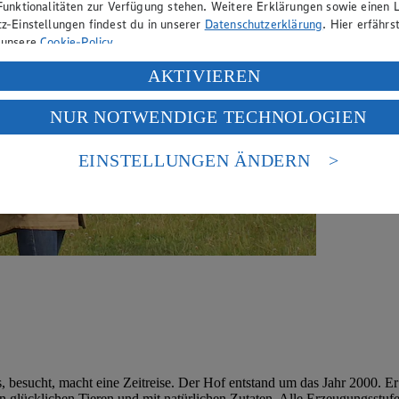
Funktionalitäten zur Verfügung stehen. Weitere Erklärungen sowie einen L
z-Einstellungen findest du in unserer
Datenschutzerklärung
. Hier erfährs
 unsere
Cookie-Policy
.
ung deiner personenbezogenen Daten in den USA durch Facebook und Yo
AKTIVIEREN
f „Aktivieren“ klickst, willigst du im Sinne des Art. 49 Abs. 1 Satz 1 lit
NUR NOTWENDIGE TECHNOLOGIEN
deine Daten in den USA verarbeitet werden. Der EuGH sieht die USA als 
 europäischen Standards nicht angemessenen Datenschutzniveau an. Es b
es Zugriffs durch US-amerikanische Behörden.
EINSTELLUNGEN ÄNDERN
nen zum Herausgeber der Seite findest du im
Impressum
, besucht, macht eine Zeitreise. Der Hof entstand um das Jahr 2000. Er 
 glücklichen Tieren und mit natürlichen Zutaten. Alle Erzeugungsstufen 