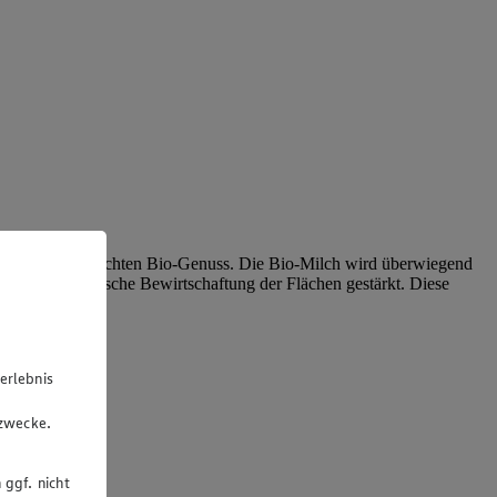
nz und unverfälschten Bio-Genuss. Die Bio-Milch wird überwiegend
und die ökologische Bewirtschaftung der Flächen gestärkt. Diese
erlebnis
u
gzwecke.
 ggf. nicht