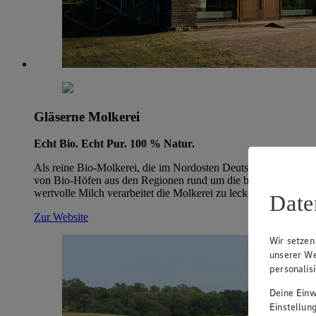
Gläserne Molkerei
Echt Bio. Echt Pur. 100 % Natur.
Als reine Bio-Molkerei, die im Nordosten Deutschlands ihre Wu
von Bio-Höfen aus den Regionen rund um die beiden Standorte b
wertvolle Milch verarbeitet die Molkerei zu leckeren Milchprodukt
Date
Zur Website
Wir setzen
unserer We
personalis
Deine Einwi
Einstellun