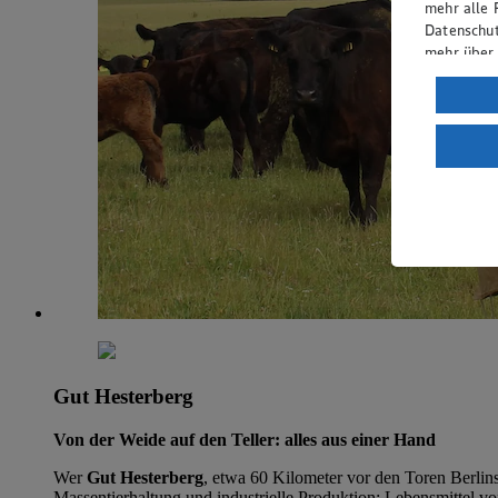
mehr alle 
Datenschut
mehr über
Verarbeit
Wenn du au
ein, dass 
einem nach
Risiko ein
Informatio
Gut Hesterberg
Von der Weide auf den Teller: alles aus einer Hand
Wer
Gut Hesterberg
, etwa 60 Kilometer vor den Toren Berlins
Massentierhaltung und industrielle Produktion: Lebensmittel von