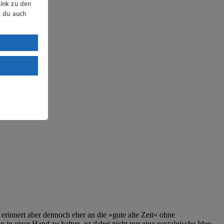
ink zu den
t du auch
uTube:
. a) DSGVO
Land mit
esteht das
erinnert aber dennoch eher an die »gute alte Zeit« ohne
in einer Hand zu halten, ist dabei nicht nur eine nostalgische Idee,