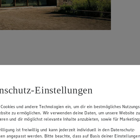
rzeln hat, steht die
Gläserne Molkerei
für Nachhaltigkeit, Transpare
ezogen. Auf diese Weise wird die regionale Infrastruktur unterstützt 
en – natürlich alles in feinster, verbandszertifizierter Bio-Qualität.
nschutz-Einstellungen
 Cookies und andere Technologien ein, um dir ein bestmögliches Nutzungs
bsite zu ermöglichen. Wir verwenden deine Daten, um unsere Website z
ieren und dir möglichst relevante Inhalte anzubieten, sowie für Marketin
lligung ist freiwillig und kann jederzeit individuell in den Datenschutz-
gen angepasst werden. Bitte beachte, dass auf Basis deiner Einstellungen