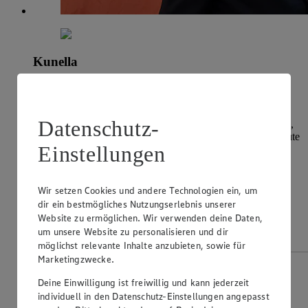
Kunella
Genuss aus der Spreewaldregion
Die
Kunella Feinkost GmbH
ist ein echtes Cottbuser
Datenschutz-
Unternehmen. Die Marke Kunella ist seit 1894 in Schlesien,
Westpreußen Brandenburg und Sachsen bekannt. Noch heute
Einstellungen
erhält das Unternehmen viele Schreiben von Bürgern aus
Deutschland, die Kunella mit ihrer Kindheit verbinden. Ein
wichtiges Standbein ist die Delikatess Mayonnaise von
Kunella. Der Grund des Erfolges liegt in der bewährten
Wir setzen Cookies und andere Technologien ein, um
Rezeptur aus dem Jahr 1953, innovativ mit hohen
dir ein bestmögliches Nutzungserlebnis unserer
Qualitätsansprüchen.
Website zu ermöglichen. Wir verwenden deine Daten,
um unsere Website zu personalisieren und dir
Zur Website
möglichst relevante Inhalte anzubieten, sowie für
Marketingzwecke.
Deine Einwilligung ist freiwillig und kann jederzeit
individuell in den Datenschutz-Einstellungen angepasst