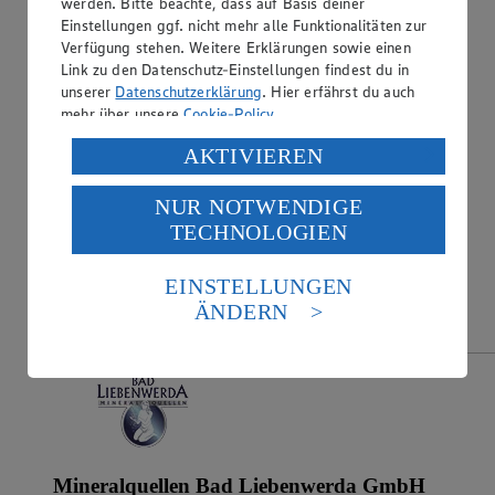
werden. Bitte beachte, dass auf Basis deiner
Einstellungen ggf. nicht mehr alle Funktionalitäten zur
Verfügung stehen. Weitere Erklärungen sowie einen
Link zu den Datenschutz-Einstellungen findest du in
unserer
Datenschutzerklärung
. Hier erfährst du auch
mehr über unsere
Cookie-Policy
.
Verarbeitung deiner personenbezogenen Daten in den
AKTIVIEREN
USA durch Facebook und YouTube:
NUR NOTWENDIGE
Wenn du auf „Aktivieren“ klickst, willigst du im Sinne
TECHNOLOGIEN
des Art. 49 Abs. 1 Satz 1 lit. a) DSGVO ein, dass deine
Daten in den USA verarbeitet werden. Der EuGH sieht
die USA als Land mit einem nach europäischen
EINSTELLUNGEN
Standards nicht angemessenen Datenschutzniveau an.
ÄNDERN
Es besteht das Risiko eines Zugriffs durch US-
amerikanische Behörden.
Informationen zum Herausgeber der Seite findest du
im
Impressum
Mineralquellen Bad Liebenwerda GmbH