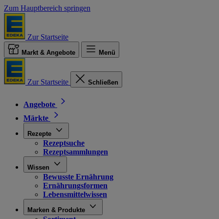
Zum Hauptbereich springen
Zur Startseite
Markt & Angebote
Menü
Zur Startseite
Schließen
Angebote
Märkte
Rezepte
Rezeptsuche
Rezeptsammlungen
Wissen
Bewusste Ernährung
Ernährungsformen
Lebensmittelwissen
Marken & Produkte