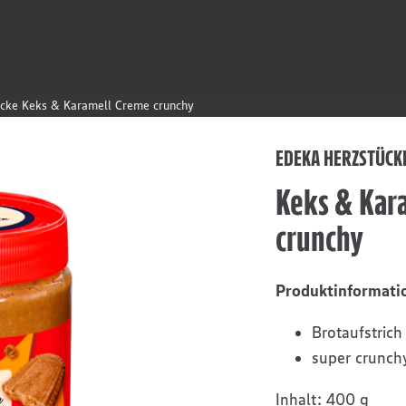
cke Keks & Karamell Creme crunchy
EDEKA HERZSTÜCK
Keks & Kar
crunchy
Produktinformati
Brotaufstric
super crunch
Inhalt:
400 g