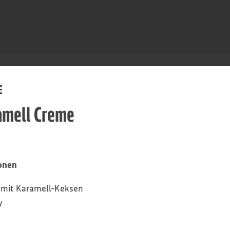
E
amell Creme
onen
h mit Karamell-Keksen
y