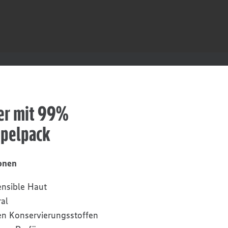
er mit 99%
pelpack
onen
sensible Haut
al
hen Konservierungsstoffen