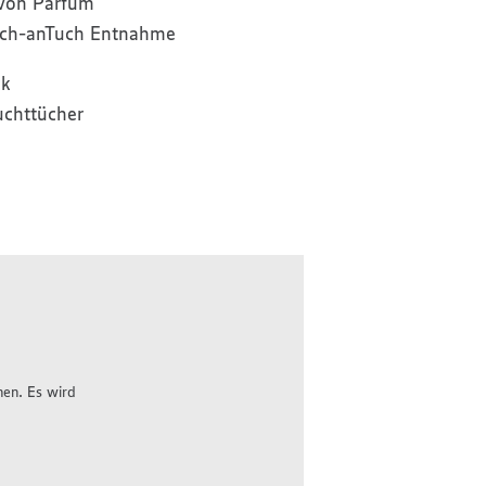
 von Parfüm
uch-anTuch Entnahme
ck
chttücher
hen. Es wird