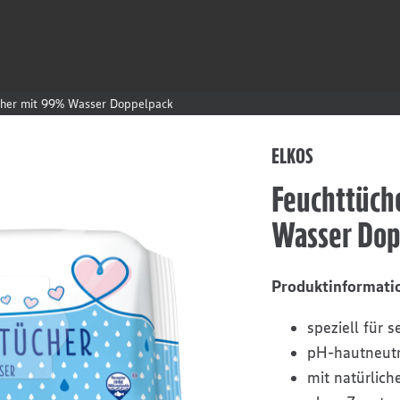
cher mit 99% Wasser Doppelpack
ELKOS
Feuchttüch
Wasser Dop
Produktinformati
speziell für 
pH-hautneutr
mit natürlic