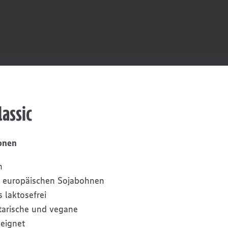
lassic
onen
h
n europäischen Sojabohnen
 laktosefrei
etarische und vegane
eignet