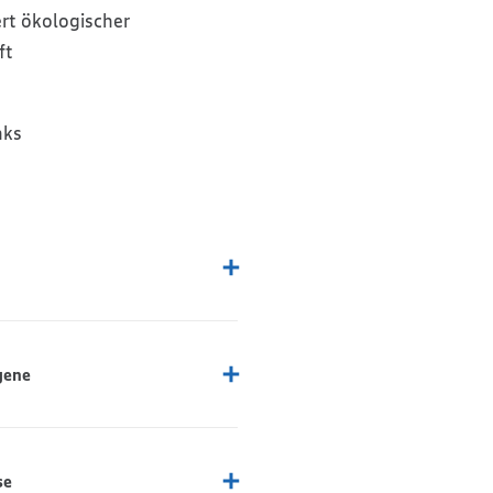
ert ökologischer
ft
nks
gene
se