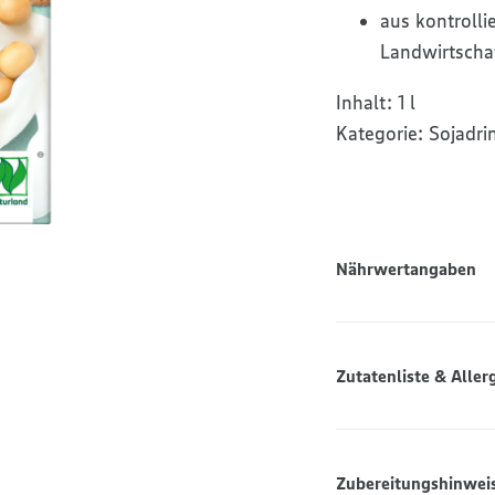
aus kontrolli
Landwirtscha
Inhalt:
1 l
Kategorie:
Sojadri
Nährwertangaben
Zutatenliste & Aller
Zubereitungshinwei