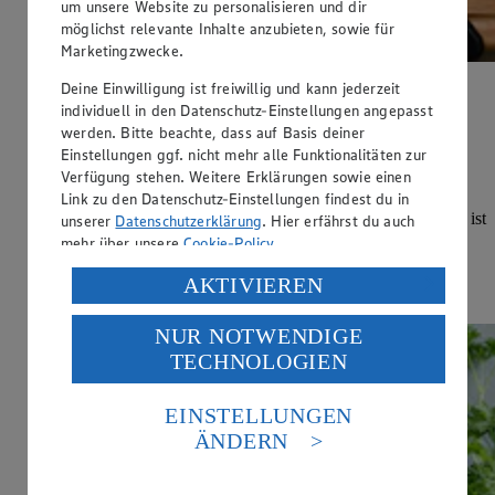
um unsere Website zu personalisieren und dir
möglichst relevante Inhalte anzubieten, sowie für
Marketingzwecke.
Deine Einwilligung ist freiwillig und kann jederzeit
Messerarten
individuell in den Datenschutz-Einstellungen angepasst
werden. Bitte beachte, dass auf Basis deiner
Kategorie:
Kochen
Einstellungen ggf. nicht mehr alle Funktionalitäten zur
Verfügung stehen. Weitere Erklärungen sowie einen
Der Überblick entscheidet. Bei all den unterschiedlichen
Link zu den Datenschutz-Einstellungen findest du in
Messerarten musst du erst einmal wissen, welche wofür
geeignet ist. Danach steht die Auswahl an: Welche Variante ist
unserer
Datenschutzerklärung
. Hier erfährst du auch
neben dem Kochmesser, der Basis jeder gut ausgestatteten
mehr über unsere
Cookie-Policy
.
Küche, noch wichtig? Hier erfährst du alles Wissenswerte.
Verarbeitung deiner personenbezogenen Daten in den
AKTIVIEREN
Hier alle Messerarten kennenlernen
USA durch Facebook und YouTube:
NUR NOTWENDIGE
Wenn du auf „Aktivieren“ klickst, willigst du im Sinne
TECHNOLOGIEN
des Art. 49 Abs. 1 Satz 1 lit. a) DSGVO ein, dass deine
Daten in den USA verarbeitet werden. Der EuGH sieht
die USA als Land mit einem nach europäischen
EINSTELLUNGEN
Standards nicht angemessenen Datenschutzniveau an.
ÄNDERN
Es besteht das Risiko eines Zugriffs durch US-
amerikanische Behörden.