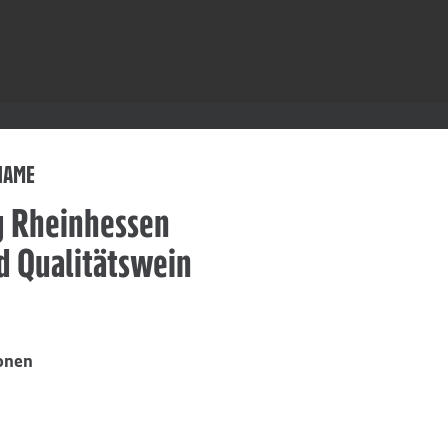
NAME
g Rheinhessen
d Qualitätswein
onen