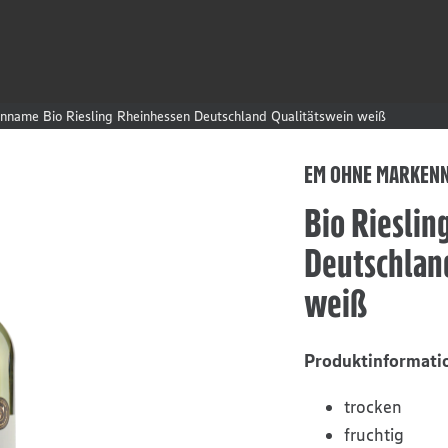
name Bio Riesling Rheinhessen Deutschland Qualitätswein weiß
EM OHNE MARKEN
Bio Rieslin
Deutschlan
weiß
Produktinformati
trocken
fruchtig