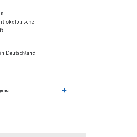
en
ert ökologischer
ft
in Deutschland
gene