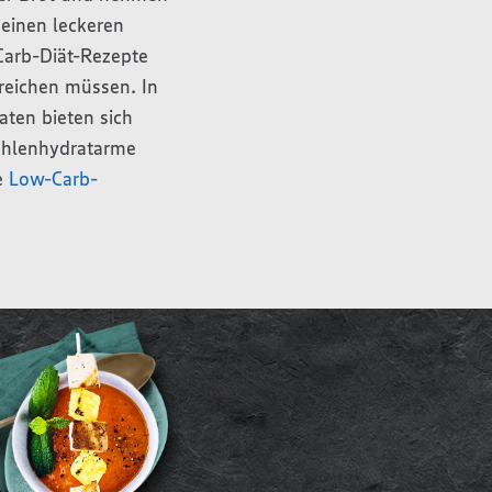
 einen leckeren
-Carb-Diät-Rezepte
treichen müssen. In
aten bieten sich
kohlenhydratarme
e
Low-Carb-