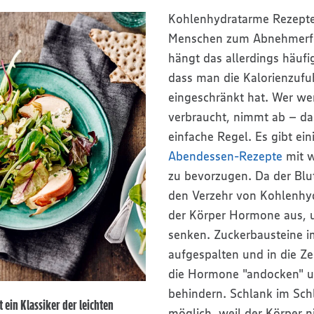
Kohlenhydratarme Rezepte 
Menschen zum Abnehmerfo
hängt das allerdings häuf
dass man die Kalorienzufu
eingeschränkt hat. Wer weni
verbraucht, nimmt ab – das
einfache Regel. Es gibt ei
Abendessen-Rezepte
mit w
zu bevorzugen. Da der Blu
den Verzehr von Kohlenhydr
der Körper Hormone aus, 
senken. Zuckerbausteine 
aufgespalten und in die Ze
die Hormone "andocken" u
behindern. Schlank im Schla
 ein Klassiker der leichten
möglich, weil der Körper n