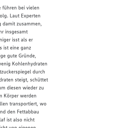
führen bei vielen
lg. Laut Experten
ig damit zusammen,
hr insgesamt
ger isst als er
 ist eine ganz
nige gute Gründe,
enig Kohlenhydraten
tzuckerspiegel durch
aten steigt, schüttet
um diesen wieder zu
im Körper werden
llen transportiert, wo
nd den Fettabbau
f ist also nicht
icht von eigenen