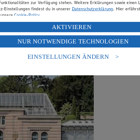
Funktionalitäten zur Verfügung stehen. Weitere Erklärungen sowie einen L
z-Einstellungen findest du in unserer
Datenschutzerklärung
. Hier erfährs
 unsere
Cookie-Policy
.
ung deiner personenbezogenen Daten in den USA durch Facebook und Yo
AKTIVIEREN
f „Aktivieren“ klickst, willigst du im Sinne des Art. 49 Abs. 1 Satz 1 lit
NUR NOTWENDIGE TECHNOLOGIEN
deine Daten in den USA verarbeitet werden. Der EuGH sieht die USA als 
 europäischen Standards nicht angemessenen Datenschutzniveau an. Es b
es Zugriffs durch US-amerikanische Behörden.
EINSTELLUNGEN ÄNDERN
nen zum Herausgeber der Seite findest du im
Impressum