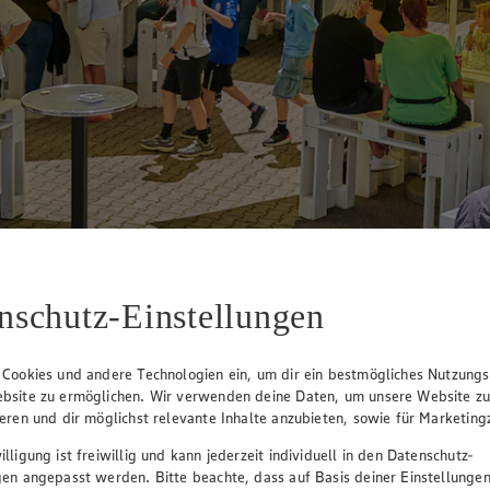
nschutz-Einstellungen
tes Programm für Groß und Klein. Freu dich auf Spiel, Spaß und geme
 Cookies und andere Technologien ein, um dir ein bestmögliches Nutzungs
bsite zu ermöglichen. Wir verwenden deine Daten, um unsere Website z
ieren und dir möglichst relevante Inhalte anzubieten, sowie für Marketin
lligung ist freiwillig und kann jederzeit individuell in den Datenschutz-
gen angepasst werden. Bitte beachte, dass auf Basis deiner Einstellungen