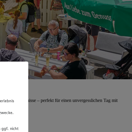
insame Erlebnisse – perfekt für einen unvergesslichen Tag mit
erlebnis
u
gzwecke.
 ggf. nicht