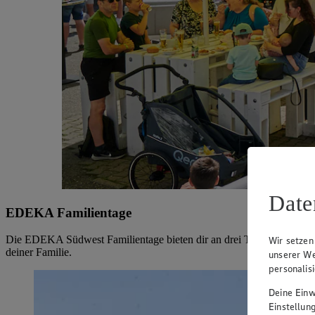
Date
EDEKA Familientage
Die EDEKA Südwest Familientage bieten dir an drei Terminen ein bun
Wir setzen
deiner Familie.
unserer We
personalis
Deine Einwi
Einstellun