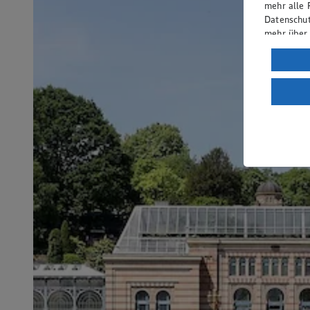
mehr alle 
Datenschut
mehr über
Verarbeit
Wenn du au
ein, dass 
einem nach
Risiko ein
Informatio