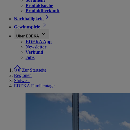
Sortiment
Produktsuche
Produktherkunft
Nachhaltigkeit
Gewinnspiele
Über EDEKA
EDEKA App
Newsletter
Verbund
Jobs
Zur Startseite
Regionen
Südwest
EDEKA Familientage