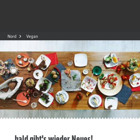
Nord
Vegan
... bald gibt's wieder Neues!