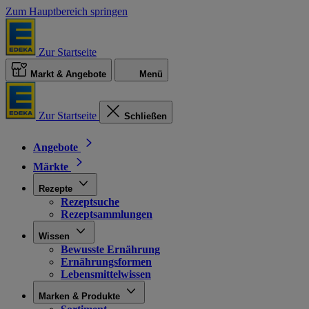
Zum Hauptbereich springen
Zur Startseite
Markt & Angebote
Menü
Zur Startseite
Schließen
Angebote
Märkte
Rezepte
Rezeptsuche
Rezeptsammlungen
Wissen
Bewusste Ernährung
Ernährungsformen
Lebensmittelwissen
Marken & Produkte