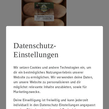
Angebot:
EDEKA Herzstücke Nektarinen oder
Datenschutz-
Pfirsiche
Einstellungen
2.99
Festpreis von 2.99€
Wir setzen Cookies und andere Technologien ein, um
gelbfleischig, aus Spanien oder Italien, Klasse I, 1 kg
dir ein bestmögliches Nutzungserlebnis unserer
Website zu ermöglichen. Wir verwenden deine Daten,
um unsere Website zu personalisieren und dir
möglichst relevante Inhalte anzubieten, sowie für
Marketingzwecke.
Deine Einwilligung ist freiwillig und kann jederzeit
individuell in den Datenschutz-Einstellungen angepasst