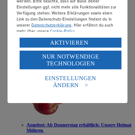
werden. Bitte beachte, dass auf Basis deiner
Einstellungen ggf. nicht mehr alle Funktionalitäten zur
Verfügung stehen. Weitere Erklärungen sowie einen
Link zu den Datenschutz-Einstellungen findest du in
Angebot:
Bio Pink Lady
unserer
Datenschutzerklärung
. Hier erfährst du auch
mehr über unsere
Cookie-Policy
.
2.99
Verarbeitung deiner personenbezogenen Daten in den
Festpreis von 2.99€
AKTIVIEREN
USA durch Facebook und YouTube:
aus Chile, Klasse I, 550 g, (1 kg = 5,44)
NUR NOTWENDIGE
Wenn du auf „Aktivieren“ klickst, willigst du im Sinne
TECHNOLOGIEN
des Art. 49 Abs. 1 Satz 1 lit. a) DSGVO ein, dass deine
Daten in den USA verarbeitet werden. Der EuGH sieht
die USA als Land mit einem nach europäischen
EINSTELLUNGEN
Standards nicht angemessenen Datenschutzniveau an.
ÄNDERN
Es besteht das Risiko eines Zugriffs durch US-
amerikanische Behörden.
Informationen zum Herausgeber der Seite findest du
im
Impressum
Angebot:
Ab Donnerstag erhältlich: Unsere Heimat
Möhren