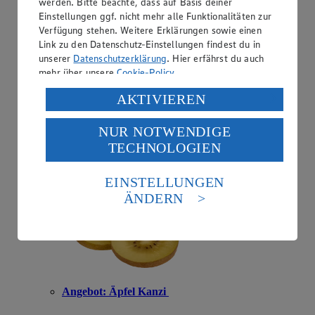
werden. Bitte beachte, dass auf Basis deiner
Einstellungen ggf. nicht mehr alle Funktionalitäten zur
Verfügung stehen. Weitere Erklärungen sowie einen
Link zu den Datenschutz-Einstellungen findest du in
Angebot:
Zespri Kiwis Gold Jumbo
unserer
Datenschutzerklärung
. Hier erfährst du auch
mehr über unsere
Cookie-Policy
.
1.00
Verarbeitung deiner personenbezogenen Daten in den
Festpreis von 1.00€
AKTIVIEREN
USA durch Facebook und YouTube:
aus Neuseeland, Klasse I, Stück
NUR NOTWENDIGE
Wenn du auf „Aktivieren“ klickst, willigst du im Sinne
TECHNOLOGIEN
des Art. 49 Abs. 1 Satz 1 lit. a) DSGVO ein, dass deine
Daten in den USA verarbeitet werden. Der EuGH sieht
die USA als Land mit einem nach europäischen
EINSTELLUNGEN
Standards nicht angemessenen Datenschutzniveau an.
ÄNDERN
Es besteht das Risiko eines Zugriffs durch US-
amerikanische Behörden.
Informationen zum Herausgeber der Seite findest du
im
Impressum
Angebot:
Äpfel Kanzi