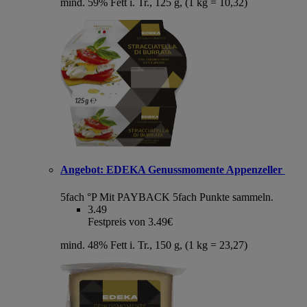
mind. 59% Fett i. Tr., 125 g, (1 kg = 10,32)
Angebot:
EDEKA Genussmomente Appenzeller
5fach °P
Mit PAYBACK 5fach Punkte sammeln.
3.49
Festpreis von 3.49€
mind. 48% Fett i. Tr., 150 g, (1 kg = 23,27)