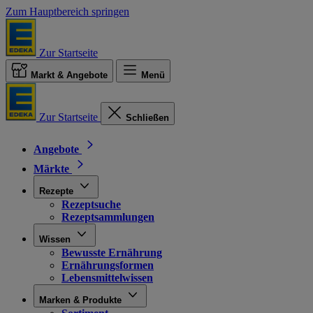
Zum Hauptbereich springen
Zur Startseite
Markt & Angebote
Menü
Zur Startseite
Schließen
Angebote
Märkte
Rezepte
Rezeptsuche
Rezeptsammlungen
Wissen
Bewusste Ernährung
Ernährungsformen
Lebensmittelwissen
Marken & Produkte