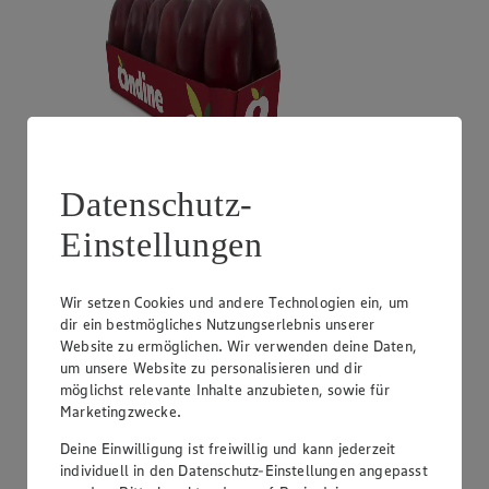
Datenschutz-
Angebot:
Unsere Heimat Zucchini
Einstellungen
1.49
Festpreis von 1.49€
Wir setzen Cookies und andere Technologien ein, um
aus Süddeutschland, Klasse I, 1 kg
dir ein bestmögliches Nutzungserlebnis unserer
Website zu ermöglichen. Wir verwenden deine Daten,
um unsere Website zu personalisieren und dir
möglichst relevante Inhalte anzubieten, sowie für
Marketingzwecke.
Deine Einwilligung ist freiwillig und kann jederzeit
individuell in den Datenschutz-Einstellungen angepasst