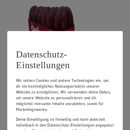
Datenschutz-
Einstellungen
Angebot:
Unsere Heimat Zucchini
1.49
Festpreis von 1.49€
Wir setzen Cookies und andere Technologien ein, um
dir ein bestmögliches Nutzungserlebnis unserer
aus Süddeutschland, Klasse I, 1 kg
Website zu ermöglichen. Wir verwenden deine Daten,
um unsere Website zu personalisieren und dir
möglichst relevante Inhalte anzubieten, sowie für
Marketingzwecke.
Deine Einwilligung ist freiwillig und kann jederzeit
individuell in den Datenschutz-Einstellungen angepasst