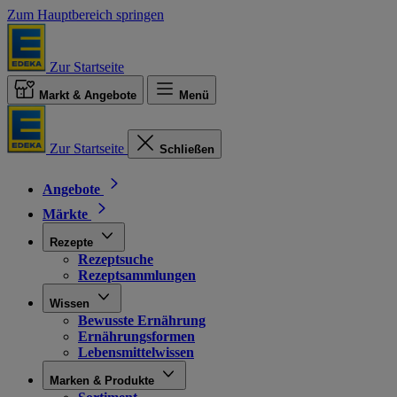
Zum Hauptbereich springen
Zur Startseite
Markt & Angebote
Menü
Zur Startseite
Schließen
Angebote
Märkte
Rezepte
Rezeptsuche
Rezeptsammlungen
Wissen
Bewusste Ernährung
Ernährungsformen
Lebensmittelwissen
Marken & Produkte