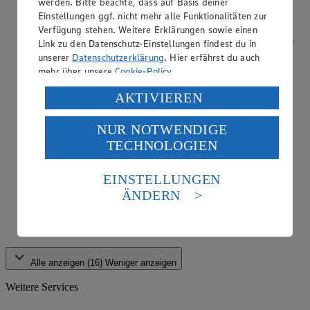
werden. Bitte beachte, dass auf Basis deiner
Einstellungen ggf. nicht mehr alle Funktionalitäten zur
Verfügung stehen. Weitere Erklärungen sowie einen
Link zu den Datenschutz-Einstellungen findest du in
unserer
Datenschutzerklärung
. Hier erfährst du auch
mehr über unsere
Cookie-Policy
.
Verarbeitung deiner personenbezogenen Daten in den
AKTIVIEREN
USA durch Facebook und YouTube:
NUR NOTWENDIGE
Wenn du auf „Aktivieren“ klickst, willigst du im Sinne
TECHNOLOGIEN
des Art. 49 Abs. 1 Satz 1 lit. a) DSGVO ein, dass deine
Daten in den USA verarbeitet werden. Der EuGH sieht
die USA als Land mit einem nach europäischen
EINSTELLUNGEN
Standards nicht angemessenen Datenschutzniveau an.
ÄNDERN
Es besteht das Risiko eines Zugriffs durch US-
amerikanische Behörden.
App Coupons
Informationen zum Herausgeber der Seite findest du
im
Impressum
Alle anzeigen (16)
Weniger anzeigen
Weitere Services