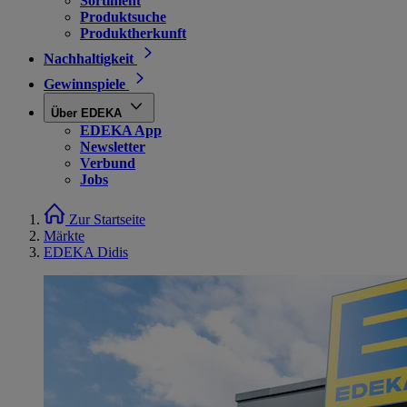
Sortiment
Produktsuche
Produktherkunft
Nachhaltigkeit
Gewinnspiele
Über EDEKA
EDEKA App
Newsletter
Verbund
Jobs
Zur Startseite
Märkte
EDEKA Didis