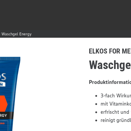
 Waschgel Energy
ELKOS FOR M
Waschge
Produktinformati
3-fach Wirku
mit Vitamink
erfrischt und v
reinigt gründ