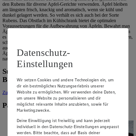
den Rubens für diverse Apfel-Gerichte verwenden. Äpfel bleiben
am längsten frisch, knackig und aromatisch, wenn sie kühl und
dunkel gelagert werden. So verhält es sich auch bei der Sorte
Rubens. Das Obstfach im Kühlschrank bietet die optimalen
Voraussetzungen für die Aufbewahrung von Äpfeln. Bewahrt man
Äpfel gemeinsam mit anderen Obstsorten in einer Schale auf, kann
es vorkommen, dass diese durch das Ethylen, das Äpfel verströmen,
schneller welk werden. Wer also Wert auf eine lange Haltbarkeit
auch bei anderen Obstsorten und bei Gemüse legt, gibt seinen
Datenschutz-
Äpfeln einen Platz für sich. Eine Obstkiste im kühlen Keller ist
natürlich auch ein guter Platz, Äpfel zu lagern.
Einstellungen
Suche weitere Lebensmittel aus dem
Bereich „Obst & Gemüse“
Wir setzen Cookies und andere Technologien ein, um
dir ein bestmögliches Nutzungserlebnis unserer
Website zu ermöglichen. Wir verwenden deine Daten,
Zur Suche
vorgefiltert nach Kategorie: Obst & Gemüse
um unsere Website zu personalisieren und dir
möglichst relevante Inhalte anzubieten, sowie für
Passende Rezepte zu Rubens
Marketingzwecke.
Deine Einwilligung ist freiwillig und kann jederzeit
individuell in den Datenschutz-Einstellungen angepasst
werden. Bitte beachte, dass auf Basis deiner