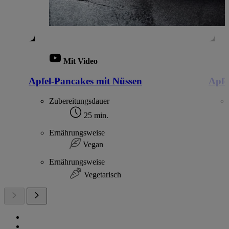
Mit Video
Apfel-Pancakes mit Nüssen
Apfe
Zubereitungsdauer
25 min.
Ernährungsweise
Vegan
Ernährungsweise
Vegetarisch