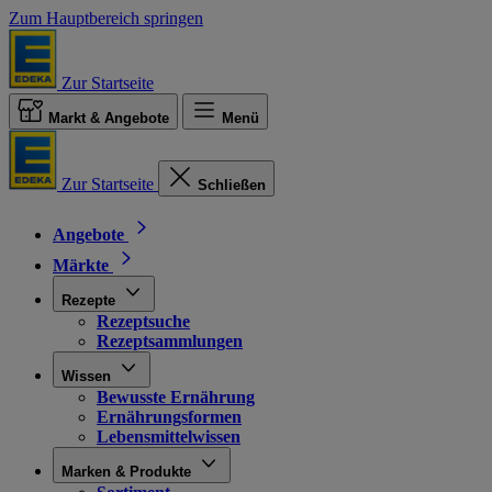
Zum Hauptbereich springen
Zur Startseite
Markt & Angebote
Menü
Zur Startseite
Schließen
Angebote
Märkte
Rezepte
Rezeptsuche
Rezeptsammlungen
Wissen
Bewusste Ernährung
Ernährungsformen
Lebensmittelwissen
Marken & Produkte