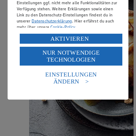
Einstellungen ggf. nicht mehr alle Funktionalitäten zur
Verfügung stehen. Weitere Erklärungen sowie einen
Link zu den Datenschutz-Einstellungen findest du in
unserer
Datenschutzerklärung
. Hier erfährst du auch
mehr über unsere
Cookie-Policy
.
Verarbeitung deiner personenbezogenen Daten in den
AKTIVIEREN
USA durch Facebook und YouTube:
NUR NOTWENDIGE
Wenn du auf „Aktivieren“ klickst, willigst du im Sinne
TECHNOLOGIEN
des Art. 49 Abs. 1 Satz 1 lit. a) DSGVO ein, dass deine
Daten in den USA verarbeitet werden. Der EuGH sieht
die USA als Land mit einem nach europäischen
EINSTELLUNGEN
Standards nicht angemessenen Datenschutzniveau an.
ÄNDERN
Es besteht das Risiko eines Zugriffs durch US-
amerikanische Behörden.
Informationen zum Herausgeber der Seite findest du
im
Impressum