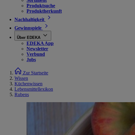
Sortiment
Produktsuche
Produktherkunft
Nachhaltigkeit
Gewinnspiele
Über EDEKA
EDEKA App
Newsletter
Verbund
Jobs
Zur Startseite
Wissen
Küchenwissen
Lebensmittellexikon
Rubens