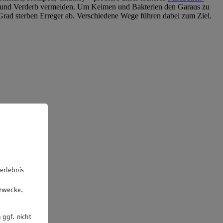
mel und Verderb vermeiden. Um Keimen und Bakterien den Garaus zu
00 Grad sterben Erreger ab. Verschiedene Wege führen dabei zum Ziel.
erlebnis
u
gzwecke.
 ggf. nicht