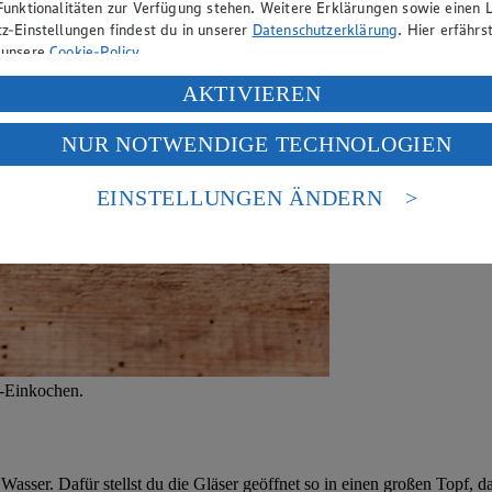
Funktionalitäten zur Verfügung stehen. Weitere Erklärungen sowie einen L
z-Einstellungen findest du in unserer
Datenschutzerklärung
. Hier erfährs
 unsere
Cookie-Policy
.
ung deiner personenbezogenen Daten in den USA durch Facebook und Yo
AKTIVIEREN
f „Aktivieren“ klickst, willigst du im Sinne des Art. 49 Abs. 1 Satz 1 lit
NUR NOTWENDIGE TECHNOLOGIEN
deine Daten in den USA verarbeitet werden. Der EuGH sieht die USA als 
 europäischen Standards nicht angemessenen Datenschutzniveau an. Es b
es Zugriffs durch US-amerikanische Behörden.
EINSTELLUNGEN ÄNDERN
nen zum Herausgeber der Seite findest du im
Impressum
e-Einkochen.
Wasser. Dafür stellst du die Gläser geöffnet so in einen großen Topf, 