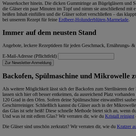
Wasserkocher hinein. Die dicken Gummiringe an Bügelgläsern und Sch
die Gläser ein paar Minuten im Topf und nimm sie anschließend mit ei
heißen Inhalt einfüllen und die Gläser sofort verschließen – das klap
bei unserem Rezept für feine
Erdbeer-Holunderblüten-Marmelade
.
Immer auf dem neusten Stand
Angebote, leckere Rezeptideen für jeden Geschmack, Ernährungs- &
E-Mail-Adresse (Pflichtfeld)
Zur Newsletter-Anmeldung
Backofen, Spülmaschine und Mikrowelle 
Als weitere Möglichkeit lässt sich der Backofen zum Sterilisieren de
lassen sich hier oft besser entkeimen, da ausreichend Platz vorhand
120 Grad in den Ofen. Sofern deine Spülmaschine einwandfrei sauber 
Geschirrreiniger. Schließlich kannst du Gläser auch in der Mikrowell
das Glas ist sehr heiß! Diese schnelle Methode bietet sich an, wenn d
Und was ist mit edlem Glas? Wir verraten dir, wie du
Kristall reinigst
Die Gläser sind unschön zerkratzt? Wir verraten dir, wie du
Kratzer au