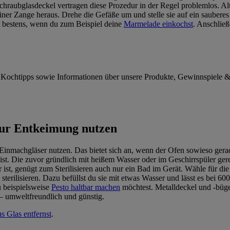
raubglasdeckel vertragen diese Prozedur in der Regel problemlos. Alt
ner Zange heraus. Drehe die Gefäße um und stelle sie auf ein sauberes 
pt bestens, wenn du zum Beispiel deine
Marmelade einkochst
. Anschließ
 Kochtipps sowie Informationen über unsere Produkte, Gewinnspiele 
zur Entkeimung nutzen
r Einmachgläser nutzen. Das bietet sich an, wenn der Ofen sowieso ger
en ist. Die zuvor gründlich mit heißem Wasser oder im Geschirrspüler g
ist, genügt zum Sterilisieren auch nur ein Bad im Gerät. Wähle für di
e sterilisieren. Dazu befüllst du sie mit etwas Wasser und lässt es bei
u beispielsweise
Pesto haltbar machen
möchtest. Metalldeckel und -bügel
– umweltfreundlich und günstig.
s Glas entfernst
.