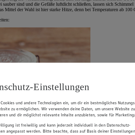
i sauber sind und die Gefäße luftdicht schließen, lassen sich Schim
. Das Mittel der Wahl ist hier starke Hitze, denn bei Temperaturen ab 1
iten:
nschutz-Einstellungen
 Cookies und andere Technologien ein, um dir ein bestmögliches Nutzungs
bsite zu ermöglichen. Wir verwenden deine Daten, um unsere Website z
ieren und dir möglichst relevante Inhalte anzubieten, sowie für Marketin
lligung ist freiwillig und kann jederzeit individuell in den Datenschutz-
gen angepasst werden. Bitte beachte, dass auf Basis deiner Einstellungen