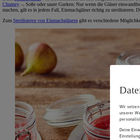
Chutney
–, Soße oder saure Gurken: Nur wenn die Gläser einwandfre
machen, gilt es in jedem Fall, Einmachgläser richtig zu sterilisieren
Zum
Sterilisieren von Einmachgläsern
gibt es verschiedene Möglichke
Date
Wir setzen
unserer We
personalis
Deine Einwi
Einstellun