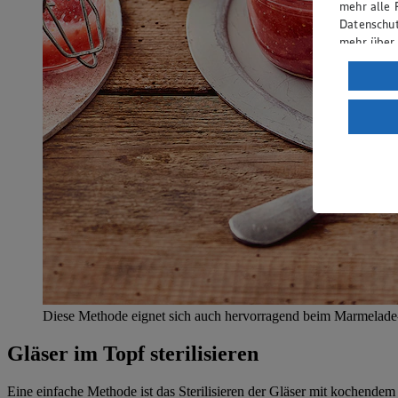
mehr alle 
Datenschut
mehr über
Verarbeit
Wenn du au
ein, dass 
einem nach
Risiko ein
Informatio
Diese Methode eignet sich auch hervorragend beim Marmelad
Gläser im Topf sterilisieren
Eine einfache Methode ist das Sterilisieren der Gläser mit kochendem 