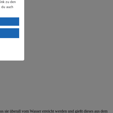
ink zu den
t du auch
uTube:
. a) DSGVO
Land mit
esteht das
dass sie überall vom Wasser erreicht werden und gießt dieses aus dem