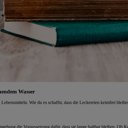
ochendem Wasser
ebensmitteln. Wie du es schaffst, dass die Leckereien keimfrei bleibe
mgebung die Voraussetzung dafür, dass sie lange haltbar bleiben. Ob K