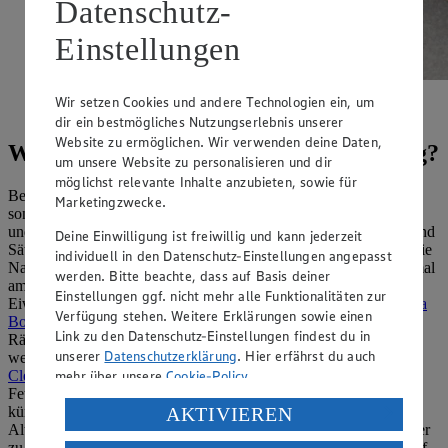
Datenschutz-
Einstellungen
Ein perfektes Clean-Eating-Gericht: unsere Buddha
Wir setzen Cookies und andere Technologien ein, um
Bowl.
dir ein bestmögliches Nutzungserlebnis unserer
Website zu ermöglichen. Wir verwenden deine Daten,
Was gehört sonst noch zum Clean Eating?
um unsere Website zu personalisieren und dir
möglichst relevante Inhalte anzubieten, sowie für
Beim Clean Eating geht es nicht nur um die Nahrung an sich,
Marketingzwecke.
sondern auch um ein insgesamt gesundes Leben für mehr Fitness
und Wohlbefinden. So wird beim Essen das natürliche Hunger- und
Deine Einwilligung ist freiwillig und kann jederzeit
Sättigungsgefühl berücksichtigt. Sobald der Magen knurrt, wird die
individuell in den Datenschutz-Einstellungen angepasst
Nahrung in eher kleinen Portionen zugeführt, gerne bis zu sechsmal
werden. Bitte beachte, dass auf Basis deiner
am Tag. Dabei sollten möglichst komplexe Kohlenhydrate mit
Einstellungen ggf. nicht mehr alle Funktionalitäten zur
Eiweiß kombiniert werden. Ein Beispiel-Rezept ist unsere
Buddha
Verfügung stehen. Weitere Erklärungen sowie einen
Bowl
, bei der viel frisches Gemüse, Quinoa, Nüsse und
Link zu den Datenschutz-Einstellungen findest du in
Räuchertofu zu einem leckeren Schüsselgericht zusammengestellt
unserer
Datenschutzerklärung
. Hier erfährst du auch
werden. Ein weiterer Grundsatz beim Kochen dieser und anderer
mehr über unsere
Cookie-Policy
.
Clean-Eating-Mahlzeiten
lautet, an Salz, Zucker und gesättigten
Fetten zu sparen. Beim
Backen ohne Zucker
wird aber nicht auf
Verarbeitung deiner personenbezogenen Daten in den
AKTIVIEREN
künstliche Süßstoffe wie Aspartam gesetzt, sondern auf natürliche
USA durch Facebook und YouTube:
Alternativen wie Honig, Apfeldicksaft oder Trockenfrüchte. Immer
zu frühstücken, bis zu drei Liter Wasser am Tag zu trinken und auf