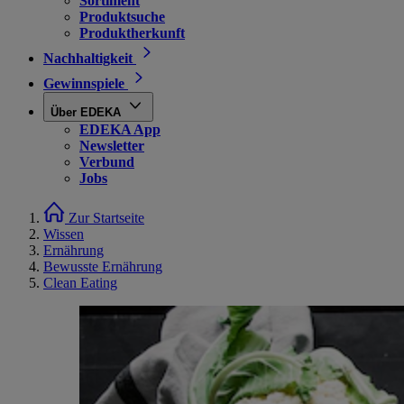
Sortiment
Produktsuche
Produktherkunft
Nachhaltigkeit
Gewinnspiele
Über EDEKA
EDEKA App
Newsletter
Verbund
Jobs
Zur Startseite
Wissen
Ernährung
Bewusste Ernährung
Clean Eating