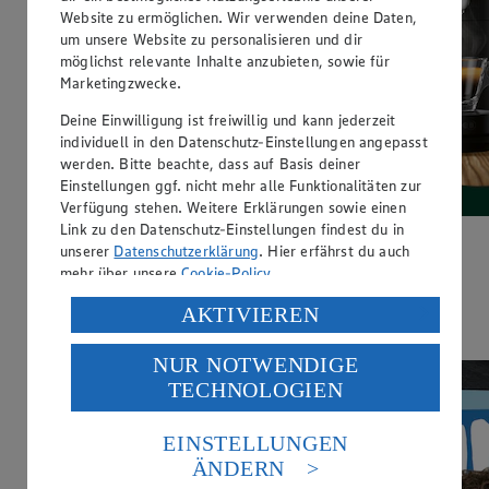
Website zu ermöglichen. Wir verwenden deine Daten,
um unsere Website zu personalisieren und dir
möglichst relevante Inhalte anzubieten, sowie für
Marketingzwecke.
Deine Einwilligung ist freiwillig und kann jederzeit
individuell in den Datenschutz-Einstellungen angepasst
werden. Bitte beachte, dass auf Basis deiner
Einstellungen ggf. nicht mehr alle Funktionalitäten zur
Verfügung stehen. Weitere Erklärungen sowie einen
Link zu den Datenschutz-Einstellungen findest du in
unserer
Datenschutzerklärung
. Hier erfährst du auch
Der rundeste Deal der Woche:
mehr über unsere
Cookie-Policy
.
Gut&Günstig Coffee Balls zum Aktionspreis. Jetzt sparen!
Verarbeitung deiner personenbezogenen Daten in den
AKTIVIEREN
USA durch Facebook und YouTube:
Hier entlang
NUR NOTWENDIGE
Wenn du auf „Aktivieren“ klickst, willigst du im Sinne
TECHNOLOGIEN
des Art. 49 Abs. 1 Satz 1 lit. a) DSGVO ein, dass deine
Daten in den USA verarbeitet werden. Der EuGH sieht
die USA als Land mit einem nach europäischen
EINSTELLUNGEN
Standards nicht angemessenen Datenschutzniveau an.
ÄNDERN
Es besteht das Risiko eines Zugriffs durch US-