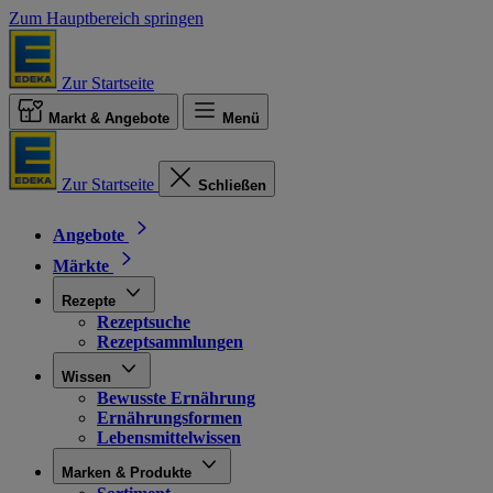
Zum Hauptbereich springen
Zur Startseite
Markt & Angebote
Menü
Zur Startseite
Schließen
Angebote
Märkte
Rezepte
Rezeptsuche
Rezeptsammlungen
Wissen
Bewusste Ernährung
Ernährungsformen
Lebensmittelwissen
Marken & Produkte