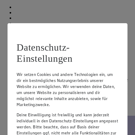
Datenschutz-
Einstellungen
Wir setzen Cookies und andere Technologien ein, um
Im August: 50% auf Obst & Gemüse
dir ein bestmögliches Nutzungserlebnis unserer
Website zu ermöglichen. Wir verwenden deine Daten,
um unsere Website zu personalisieren und dir
50 % auf Obst & Gemüse sichern – bei 180 € Einkaufswert
im August.
möglichst relevante Inhalte anzubieten, sowie für
Marketingzwecke.
Jetzt entdecken
Deine Einwilligung ist freiwillig und kann jederzeit
individuell in den Datenschutz-Einstellungen angepasst
werden. Bitte beachte, dass auf Basis deiner
Einstellungen ggf. nicht mehr alle Funktionalitäten zur