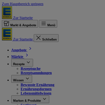
Zum Hauptbereich springen
Zur Startseite
Markt & Angebote
Menü
Zur Startseite
Schließen
Angebote
Märkte
Rezepte
Rezeptsuche
Rezeptsammlungen
Wissen
Bewusste Ernährung
Ernährungsformen
Lebensmittelwissen
Marken & Produkte