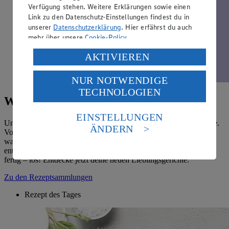
Verfügung stehen. Weitere Erklärungen sowie einen
Link zu den Datenschutz-Einstellungen findest du in
unserer
Datenschutzerklärung
. Hier erfährst du auch
mehr über unsere
Cookie-Policy
.
Verarbeitung deiner personenbezogenen Daten in den
AKTIVIEREN
USA durch Facebook und YouTube:
NUR NOTWENDIGE
Wenn du auf „Aktivieren“ klickst, willigst du im Sinne
TECHNOLOGIEN
des Art. 49 Abs. 1 Satz 1 lit. a) DSGVO ein, dass deine
Wir 💛 Rezepte
Daten in den USA verarbeitet werden. Der EuGH sieht
die USA als Land mit einem nach europäischen
EINSTELLUNGEN
Standards nicht angemessenen Datenschutzniveau an.
Unsere vielfältigen Rezepte bringen Abwechslung in deine Küche.
ÄNDERN
Von Frühstück bis Mitternachtssnack, Drinks oder Desserts: Hier
Es besteht das Risiko eines Zugriffs durch US-
warten echte Klassiker und neue Food-Trends darauf, von dir
amerikanische Behörden.
entdeckt zu werden. Worauf wartest du noch? An die Kochlöffel,
fertig – los! Entdecke jetzt deine neuen Lieblingsgerichte.
Informationen zum Herausgeber der Seite findest du
im
Impressum
Zu den Rezeptsammlungen
Rezept des Tages